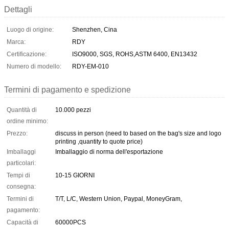
Dettagli
Luogo di origine:
Shenzhen, Cina
Marca:
RDY
Certificazione:
ISO9000, SGS, ROHS,ASTM 6400, EN13432
Numero di modello:
RDY-EM-010
Termini di pagamento e spedizione
Quantità di
10.000 pezzi
ordine minimo:
Prezzo:
discuss in person (need to based on the bag's size and logo
printing ,quantity to quote price)
Imballaggi
Imballaggio di norma dell'esportazione
particolari:
Tempi di
10-15 GIORNI
consegna:
Termini di
T/T, L/C, Western Union, Paypal, MoneyGram,
pagamento:
Capacità di
60000PCS