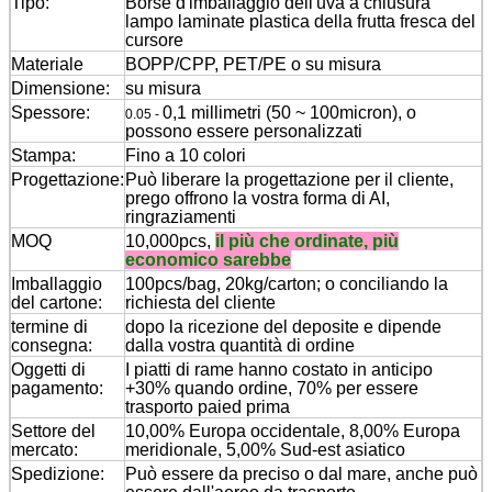
Tipo:
Borse d'imballaggio dell'uva a chiusura
lampo laminate plastica della frutta fresca del
cursore
Materiale
BOPP/CPP, PET/PE o su misura
Dimensione:
su misura
Spessore:
0,1 millimetri (50 ~ 100micron), o
0.05 -
possono essere personalizzati
Stampa:
Fino a 10 colori
Progettazione:
Può liberare la progettazione per il cliente,
prego offrono la vostra forma di AI,
ringraziamenti
MOQ
10,000pcs,
il più che ordinate, più
economico sarebbe
Imballaggio
100pcs/bag, 20kg/carton; o conciliando la
del cartone:
richiesta del cliente
termine di
dopo la ricezione del deposite e dipende
consegna:
dalla vostra quantità di ordine
Oggetti di
I piatti di rame hanno costato in anticipo
pagamento:
+30% quando ordine, 70% per essere
trasporto paied prima
Settore del
10,00% Europa occidentale, 8,00% Europa
mercato:
meridionale, 5,00% Sud-est asiatico
Spedizione:
Può essere da preciso o dal mare, anche può