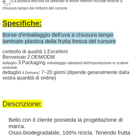
La plastica dell'uva ha laminato le borse inferiori riciclate fresche a
chiusura lampo del rinforzo del cursore
Specifiche:
Borse d'imballaggio dell'uva a chiusura lampo
laminate plastica della frutta fresca del cursore
controllo di qualità 1.Excellent
Benvenuto 2.OEM/ODM
3.Packaging
dettaglio
: imballaggio standard dell'esportazione in scatole
ondulate
dettaglio
: 7~20 giorni (dipende generalmente dalla
4.Delivery
vostra quantità di ordine)
Descrizione:
Bello con il cliente possieda la progettazione di
marca.
Osso-biodegradabile, 100% ricicla. Tenendo frutta