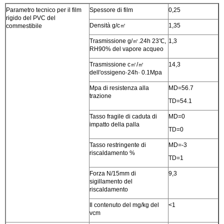
Parametro tecnico per il film
Spessore di film
0,25
rigido del PVC del
Densità g/c㎡
1,35
commestibile
Trasmissione g/㎡.24h 23℃,
1,3
RH90% del vapore acqueo
Trasmissione c㎡/㎡
14,3
dell'ossigeno·24h· 0.1Mpa
Mpa di resistenza alla
MD=56.7
trazione
TD=54.1
Tasso fragile di caduta di
MD=0
impatto della palla
TD=0
Tasso restringente di
MD=-3
riscaldamento %
TD=1
Forza N/15mm di
9,3
sigillamento del
riscaldamento
Il contenuto del mg/kg del
<1
vcm