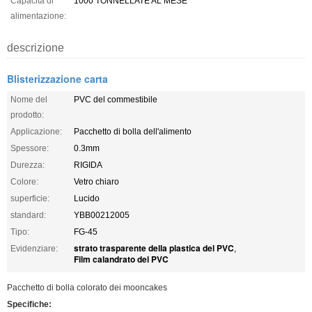
Capacità di
1000 TONNELLATE AL MESE
alimentazione:
descrizione
Blisterizzazione carta
Nome del
PVC del commestibile
prodotto:
Applicazione:
Pacchetto di bolla dell'alimento
Spessore:
0.3mm
Durezza:
RIGIDA
Colore:
Vetro chiaro
superficie:
Lucido
standard:
YBB00212005
Tipo:
FG-45
strato trasparente della plastica del PVC
Evidenziare:
,
Film calandrato del PVC
Pacchetto di bolla colorato dei mooncakes
Specifiche: