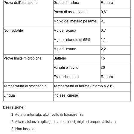
Prova dell'estrazione
Grado di radura
Radura
Prova di ossidazione
0,61
Mg/kg del metallo pesante
<1
Non volatile
Mg dell'acqua
0,7
Mg dell'etanolo di 65%
1,1
Mg dell'esano
2,2
Prove limite microbiche
Batterio
45
Funghi e lievito
30
Escherichia coli
Radura
Temperatura di stoccaggio
Temperatura di norma (intorno a 23°)
Lingua
Inglese, cinese
Descrizione:
1. Ad alta intensità, alto livello di trasparenza
2. Alta resistenza agli'agenti atmosferici, migliori proprietà fisiche
3. Non tossico