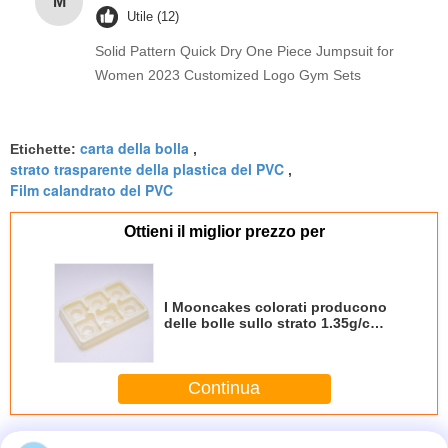
M
Utile (12)
Solid Pattern Quick Dry One Piece Jumpsuit for
Women 2023 Customized Logo Gym Sets
carta della bolla
Etichette:
,
strato trasparente della plastica del PVC
,
Film calandrato del PVC
Ottieni il miglior prezzo per
I Mooncakes colorati producono
delle bolle sullo strato 1.35g/c㎡
del PVC del commestibile
dell'imballaggio
Continua
Blisterizzazione carta
Più