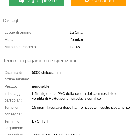
Miglior prezzo
Contattaci
Dettagli
Luogo di origine:
La Cina
Marca:
Younker
Numero di modello:
FG-45
Termini di pagamento e spedizione
Quantità di
5000 chilogrammi
ordine minimo:
Prezzo:
negotiable
Imballaggi
Il film rigido del PVC della radura del commestibile di
vendita di RoHot per gli snackslls con il ce
particolari:
Tempi di
15 giorni lavorativi dopo hanno ricevuto il vostro pagamento
consegna:
Termini di
L / C, T / T
pagamento: