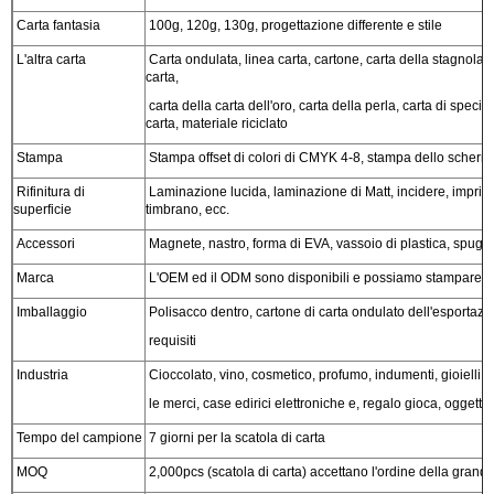
Carta fantasia
100g, 120g, 130g, progettazione differente e stile
L'altra carta
Carta ondulata, linea carta, cartone, carta della stagnola,
carta,
carta della carta dell'oro, carta della perla, carta di special
carta, materiale riciclato
Stampa
Stampa offset di colori di CMYK 4-8, stampa dello scherm
Rifinitura di
Laminazione lucida, laminazione di Matt, incidere, imprim
superficie
timbrano, ecc.
Accessori
Magnete, nastro, forma di EVA, vassoio di plastica, spugna
Marca
L'OEM ed il ODM sono disponibili e possiamo stampare il v
Imballaggio
Polisacco dentro, cartone di carta ondulato dell'esportazi
requisiti
Industria
Cioccolato, vino, cosmetico, profumo, indumenti, gioielli, 
le merci, case edirici elettroniche e, regalo gioca, oggetto 
Tempo del campione
7 giorni per la scatola di carta
MOQ
2,000pcs (scatola di carta) accettano l'ordine della grande