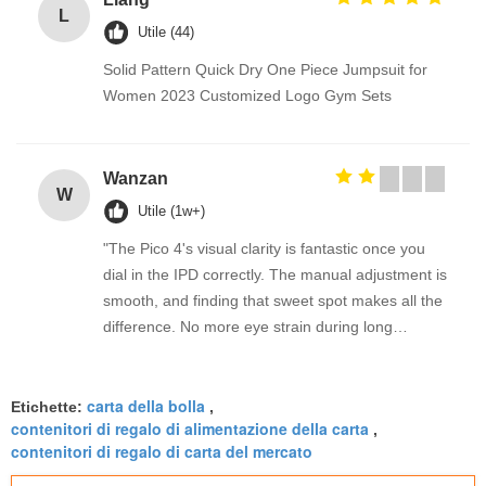
L
Utile (44)
Solid Pattern Quick Dry One Piece Jumpsuit for
Women 2023 Customized Logo Gym Sets
Wanzan
W
Utile (1w+)
"The Pico 4's visual clarity is fantastic once you
dial in the IPD correctly. The manual adjustment is
smooth, and finding that sweet spot makes all the
difference. No more eye strain during long
sessions. Highly recommend taking the time to set
it up properly!""The Pico 4's visual clarity is
carta della bolla
fantastic once you dial in the IPD correctly. The
Etichette:
,
contenitori di regalo di alimentazione della carta
,
manual adjustment is smooth, and finding that
contenitori di regalo di carta del mercato
sweet spot makes all the difference. No more eye
strain during long sessions. Highly recommend