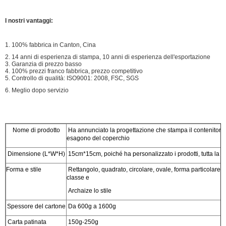
I nostri vantaggi:
1. 100% fabbrica in Canton, Cina
2. 14 anni di esperienza di stampa, 10 anni di esperienza dell'esportazione
3. Garanzia di prezzo basso
4. 100% prezzi franco fabbrica, prezzo competitivo
5. Controllo di qualità: ISO9001: 2008, FSC, SGS
6. Meglio dopo servizio
Nome di prodotto
Ha annunciato la progettazione che stampa il contenitore d
esagono del coperchio
Dimensione (L*W*H)
15cm*15cm, poiché ha personalizzato i prodotti, tutta la 
Forma e stile
Rettangolo, quadrato, circolare, ovale, forma particolare, 
classe e
Archaize lo stile
Spessore del cartone
Da 600g a 1600g
Carta patinata
150g-250g