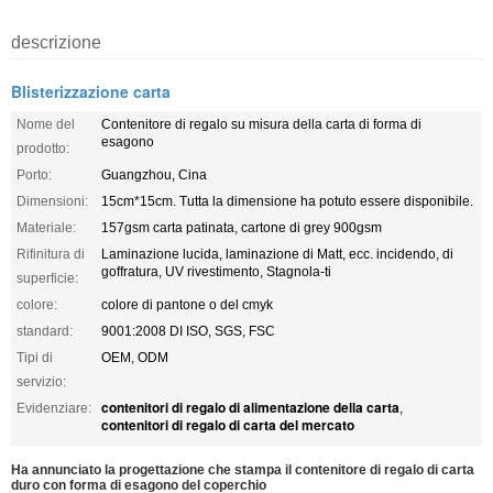
descrizione
Blisterizzazione carta
Nome del
Contenitore di regalo su misura della carta di forma di
esagono
prodotto:
Porto:
Guangzhou, Cina
Dimensioni:
15cm*15cm. Tutta la dimensione ha potuto essere disponibile.
Materiale:
157gsm carta patinata, cartone di grey 900gsm
Rifinitura di
Laminazione lucida, laminazione di Matt, ecc. incidendo, di
goffratura, UV rivestimento, Stagnola-ti
superficie:
colore:
colore di pantone o del cmyk
standard:
9001:2008 DI ISO, SGS, FSC
Tipi di
OEM, ODM
servizio:
contenitori di regalo di alimentazione della carta
Evidenziare:
,
contenitori di regalo di carta del mercato
Ha annunciato la progettazione che stampa il contenitore di regalo di carta
duro con forma di esagono del coperchio