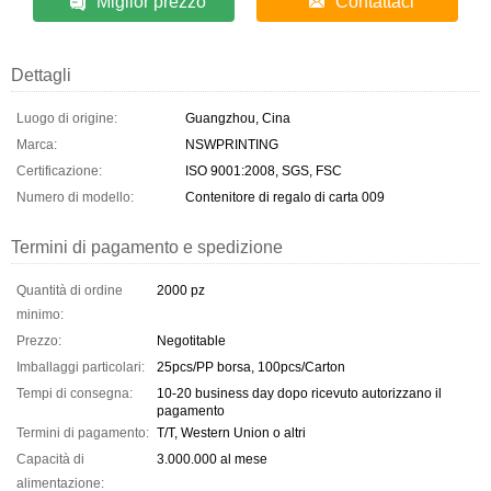
Miglior prezzo
Contattaci
Dettagli
Luogo di origine:
Guangzhou, Cina
Marca:
NSWPRINTING
Certificazione:
ISO 9001:2008, SGS, FSC
Numero di modello:
Contenitore di regalo di carta 009
Termini di pagamento e spedizione
Quantità di ordine
2000 pz
minimo:
Prezzo:
Negotitable
Imballaggi particolari:
25pcs/PP borsa, 100pcs/Carton
Tempi di consegna:
10-20 business day dopo ricevuto autorizzano il
pagamento
Termini di pagamento:
T/T, Western Union o altri
Capacità di
3.000.000 al mese
alimentazione: