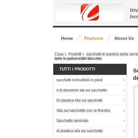
In
for
Home
Products
About Us
Casa
Prodotti
sacchetti di plastica della serra
latte in polvere/del biscotto
TUTTI I PRODOTTI
S
d
sacchetti richiudibili in piedi
il di alluminio sta sul sacchetto
Di plastica stia sui sacchetti
Stia sul sacchetto con la finestra
Sacchetto laminato
di plastica stia sul sacchetto