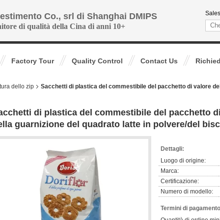
Sales
vestimento Co., srl di Shanghai DMIPS
nitore di qualità della Cina di anni 10+
Factory Tour
Quality Control
Contact Us
Richie
tura dello zip
Sacchetti di plastica del commestibile del pacchetto di valore del
acchetti di plastica del commestibile del pacchetto di 
ella guarnizione del quadrato latte in polvere/del bis
Dettagli:
Luogo di origine:
Marca:
Certificazione:
Numero di modello:
Termini di pagamento