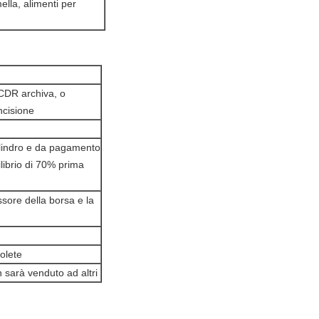
mella, alimenti per
V, CDR archiva, o
ncisione
cilindro e da pagamento
librio di 70% prima
essore della borsa e la
olete
n sarà venduto ad altri