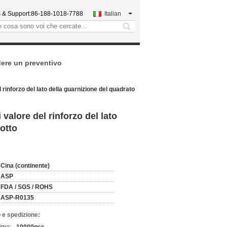
 & Support:
86-188-1018-7788
Italian
search
dere un preventivo
 rinforzo del lato della guarnizione del quadrato
valore del rinforzo del lato
cotto
Cina (continente)
ASP
FDA / SGS / ROHS
ASP-R0135
 e spedizione: