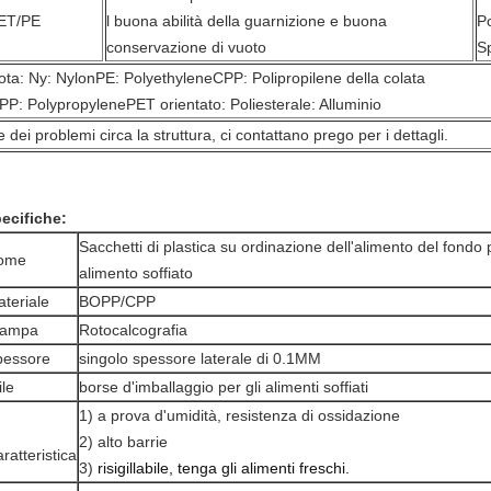
ET/PE
l buona abilità della guarnizione e buona
P
conservazione di vuoto
Sp
ota: Ny: NylonPE: PolyethyleneCPP: Polipropilene della colata
PP: PolypropylenePET orientato: Poliesterale: Alluminio
 dei problemi circa la struttura, ci contattano prego per i dettagli.
ecifiche:
Sacchetti di plastica su ordinazione dell'alimento del fondo 
ome
alimento soffiato
teriale
BOPP/CPP
tampa
Rotocalcografia
pessore
singolo spessore laterale di 0.1MM
ile
borse d'imballaggio per gli alimenti soffiati
1) a prova d'umidità, resistenza di ossidazione
2) alto barrie
ratteristica
3)
risigillabile, tenga gli alimenti freschi.