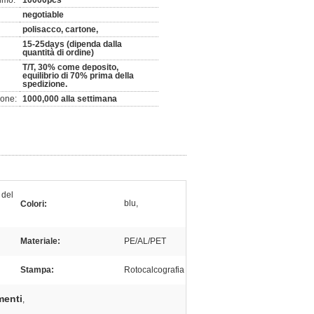
imo:
10000pcs
negotiable
polisacco, cartone,
15-25days (dipenda dalla
quantità di ordine)
T/T, 30% come deposito,
equilibrio di 70% prima della
spedizione.
ione:
1000,000 alla settimana
 del
blu,
Colori:
Materiale:
PE/AL/PET
Stampa:
Rotocalcografia
menti
,