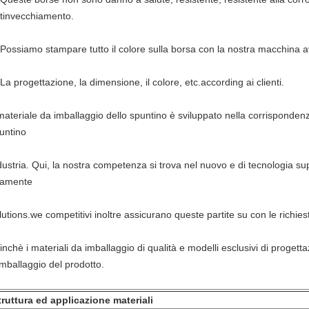
tinvecchiamento.
Possiamo stampare tutto il colore sulla borsa con la nostra macchina 
La progettazione, la dimensione, il colore, etc.according ai clienti.
 materiale da imballaggio dello spuntino è sviluppato nella corrispondenz
untino
dustria. Qui, la nostra competenza si trova nel nuovo e di tecnologia su
tamente
lutions.we competitivi inoltre assicurano queste partite su con le richies
finchè i materiali da imballaggio di qualità e modelli esclusivi di proget
imballaggio del prodotto.
truttura ed applicazione materiali