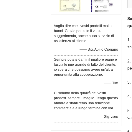
Sa
qu
Voglio dire che i vostri prodotti molto
buoni. Grazie per tutto il vostro
suggerimento, anche buon servizio di
1.
assistenza al cliente.
sn
—— Sig. Abílio Cipriano
Sempre potete darmi il migliore piano e
2.
lascia le mie grande di tatto del cliente,
pe
io spera che possiamo avere un'altra
opportunità alla cooperazione.
3.
—— Tim
Ci fidiamo della qualità dei vostri
4.
prodotti. sempre il meglio. Tenga questo
andare e stabiliremo una relazione
commerciale a lungo termine con voi.
5.
—— Sig. zero
va
6.