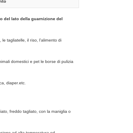
ento
zo del lato della guarnizione del
e tagliatelle, il riso, l'alimento di
mali domestici e pet le borse di pulizia
ca, diaper.etc.
iato, freddo tagliato, con la maniglia o
osione ad alta temperatura ed