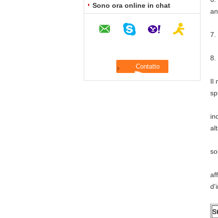
Sono ora online in chat
an
7.
8.
Il
sp
in
al
so
af
d'
S