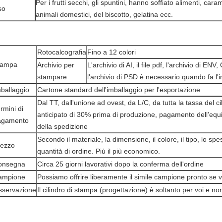
Per i frutti secchi, gli spuntini, hanno soffiato alimenti, cara
so
animali domestici, del biscotto, gelatina ecc.
Rotocalcografia
Fino a 12 colori
tampa
Archivio per
L'archivio di AI, il file pdf, l'archivio di EN
stampare
l'archivio di PSD è necessario quando fa l'i
ballaggio
Cartone standard dell'imballaggio per l'esportazione
Dal TT, dall'unione ad ovest, da L/C, da tutta la tassa del 
rmini di
anticipato di 30% prima di produzione, pagamento dell'equi
agamento
della spedizione
Secondo il materiale, la dimensione, il colore, il tipo, lo sp
rezzo
quantità di ordine. Più il più economico.
onsegna
Circa 25 giorni lavorativi dopo la conferma dell'ordine
ampione
Possiamo offrire liberamente il simile campione pronto se v
sservazione
Il cilindro di stampa (progettazione) è soltanto per voi e no