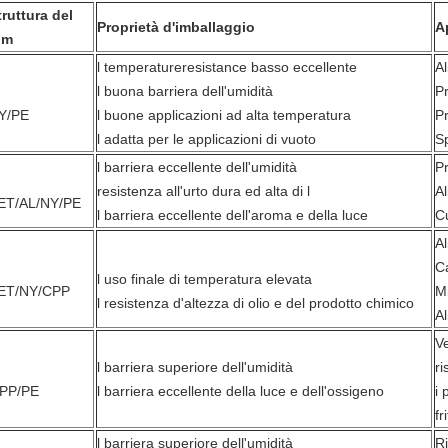
truttura del
Proprietà d'imballaggio
A
ilm
l temperatureresistance basso eccellente
Al
l buona barriera dell'umidità
Pr
Y/PE
l buone applicazioni ad alta temperatura
Pr
l adatta per le applicazioni di vuoto
Sp
l barriera eccellente dell'umidità
Pr
resistenza all'urto dura ed alta di l
Al
ET/AL/NY/PE
l barriera eccellente dell'aroma e della luce
Cu
A
C
l uso finale di temperatura elevata
ET/NY/CPP
M
l resistenza d'altezza di olio e del prodotto chimico
Al
Ve
l barriera superiore dell'umidità
ri
PP/PE
l barriera eccellente della luce e dell'ossigeno
i 
fr
l barriera superiore dell'umidità
R