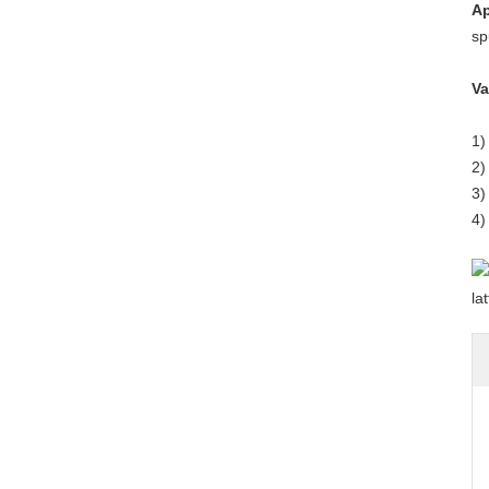
Ap
sp
Va
1
2
3
4