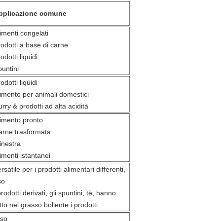
pplicazione comune
imenti congelati
odotti a base di carne
odotti liquidi
untini
odotti liquidi
imento per animali domestici
rry & prodotti ad alta acidità
limento pronto
arne trasformata
inestra
imenti istantanei
rsatile per i prodotti alimentari differenti,
so
prodotti derivati, gli spuntini, tè, hanno
itto nel grasso bollente i prodotti
iso