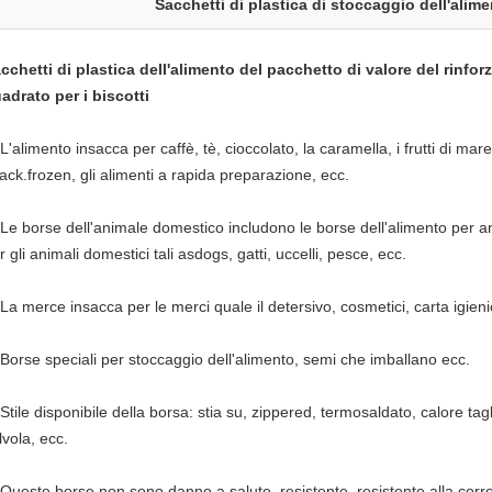
Sacchetti di plastica di stoccaggio dell'alim
cchetti di plastica dell'alimento del pacchetto di valore del rinfor
adrato per i biscotti
L'alimento insacca per caffè, tè, cioccolato, la caramella, i frutti di mare, l
ack.frozen, gli alimenti a rapida preparazione, ecc.
Le borse dell'animale domestico includono le borse dell'alimento per ani
r gli animali domestici tali asdogs, gatti, uccelli, pesce, ecc.
La merce insacca per le merci quale il detersivo, cosmetici, carta igieni
Borse speciali per stoccaggio dell'alimento, semi che imballano ecc.
Stile disponibile della borsa: stia su, zippered, termosaldato, calore tagl
lvola, ecc.
Queste borse non sono danno a salute, resistente, resistente alla corr