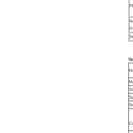
P
N
O
Se
Sp
N
Ma
S
S
St
Ca