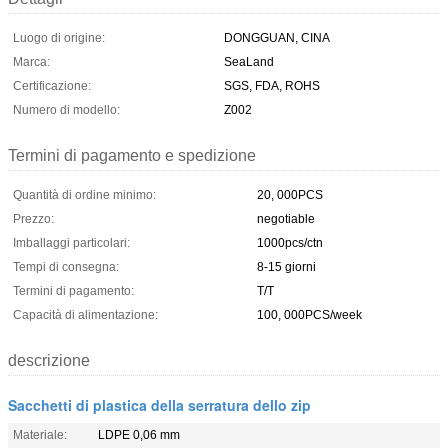
Luogo di origine:
DONGGUAN, CINA
Marca:
SeaLand
Certificazione:
SGS, FDA, ROHS
Numero di modello:
Z002
Termini di pagamento e spedizione
Quantità di ordine minimo:
20, 000PCS
Prezzo:
negotiable
Imballaggi particolari:
1000pcs/ctn
Tempi di consegna:
8-15 giorni
Termini di pagamento:
T/T
Capacità di alimentazione:
100, 000PCS/week
descrizione
Sacchetti di plastica della serratura dello zip
Materiale:
LDPE 0,06 mm