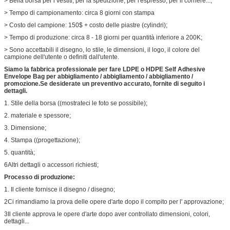
> Bella borsa per i vestiti, per la spedizione, per l'espresso, per il corriere...;
> Tempo di campionamento: circa 8 giorni con stampa
> Costo del campione: 150$ + costo delle piastre (cylindri);
> Tempo di produzione: circa 8 - 18 giorni per quantità inferiore a 200K;
> Sono accettabili il disegno, lo stile, le dimensioni, il logo, il colore del
campione dell'utente o definiti dall'utente.
Siamo la fabbrica professionale per fare
LDPE o HDPE Self Adhesive
Envelope Bag per abbigliamento / abbigliamento / abbigliamento /
promozione.
Se desiderate un preventivo accurato, fornite di seguito i
dettagli.
1. Stile della borsa ((mostrateci le foto se possibile);
2. materiale e spessore;
3. Dimensione;
4. Stampa ((progettazione);
5. quantità;
6Altri dettagli o accessori richiesti;
Processo di produzione:
1. Il cliente fornisce il disegno / disegno;
2Ci rimandiamo la prova delle opere d'arte dopo il compito per l' approvazione;
3Il cliente approva le opere d'arte dopo aver controllato dimensioni, colori,
dettagli...