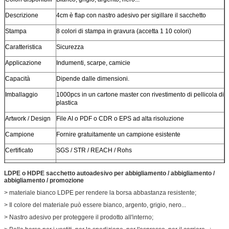
Descrizione
4cm è flap con nastro adesivo per sigillare il sacchetto
Stampa
8 colori di stampa in gravura (accetta 1 10 colori)
Caratteristica
Sicurezza
Applicazione
Indumenti, scarpe, camicie
Capacità
Dipende dalle dimensioni.
Imballaggio
1000pcs in un cartone master con rivestimento di pellicola di
plastica
Artwork / Design
File AI o PDF o CDR o EPS ad alta risoluzione
Campione
Fornire gratuitamente un campione esistente
Certificato
SGS / STR / REACH / Rohs
Personalizzato
Stile personalizzato, struttura, materiale, dimensione,
LDPE o HDPE sacchetto autoadesivo per abbigliamento / abbigliamento /
design, imballaggio sono i benvenuti
abbigliamento / promozione
> materiale bianco LDPE per rendere la borsa abbastanza resistente;
> Il colore del materiale può essere bianco, argento, grigio, nero...
> Nastro adesivo per proteggere il prodotto all'interno;