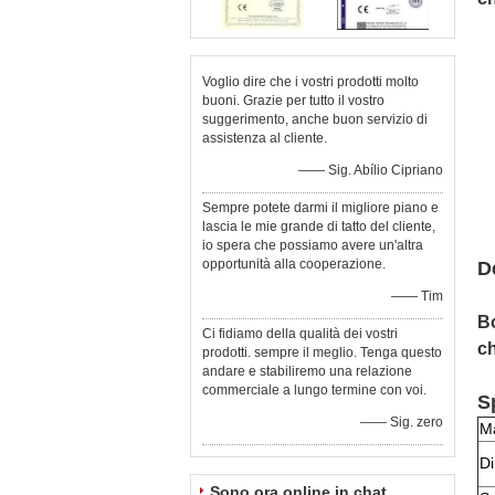
Voglio dire che i vostri prodotti molto
buoni. Grazie per tutto il vostro
suggerimento, anche buon servizio di
assistenza al cliente.
—— Sig. Abílio Cipriano
Sempre potete darmi il migliore piano e
lascia le mie grande di tatto del cliente,
io spera che possiamo avere un'altra
opportunità alla cooperazione.
D
—— Tim
Bo
Ci fidiamo della qualità dei vostri
c
prodotti. sempre il meglio. Tenga questo
andare e stabiliremo una relazione
commerciale a lungo termine con voi.
S
—— Sig. zero
Ma
D
Sono ora online in chat