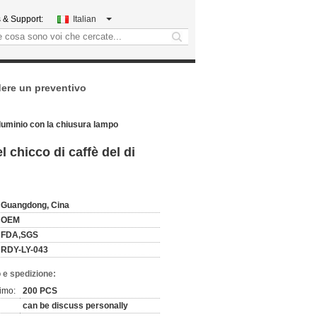
 & Support:
Italian
search
dere un preventivo
alluminio con la chiusura lampo
l chicco di caffè del di
Guangdong, Cina
OEM
FDA,SGS
RDY-LY-043
 e spedizione:
imo:
200 PCS
can be discuss personally