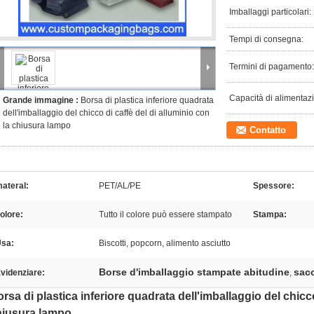
Imballaggi particolari:
Tempi di consegna:
Termini di pagamento:
Capacità di alimentaz
Grande immagine :
Borsa di plastica inferiore quadrata
dell'imballaggio del chicco di caffè del di alluminio con
la chiusura lampo
Contatto
ateral:
PET/AL/PE
Spessore:
olore:
Tutto il colore può essere stampato
Stampa:
sa:
Biscotti, popcorn, alimento asciutto
Borse d'imballaggio stampate abitudine
sacc
videnziare:
,
rsa di plastica inferiore quadrata dell'imballaggio del chicco
hiusura lampo