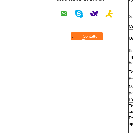
S
S
C
U
B
Ti
b
Te
p
M
p
Pa
Te
c
Po
sp