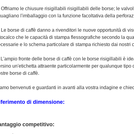
Offriamo le chiusure risigillabili risigillabili delle borse; le valvole
)
uagliano l'imballaggio con la funzione facoltativa della perforaz
Le borse di caffè danno a rivenditori le nuove opportunità di visu
)
tocalco che le capacità di stampa flessografiche secondo la quant
cessarie e lo schema particolare di stampa richiesto dai nostri cl
L'ampio fronte delle borse di caffè con le borse risigillabili è id
)
rsino un'etichetta attraente particolarmente per qualunque tipo d
stre borse di caffè.
amo benvenuti e guardanti in avanti alla vostra indagine e chie
iferimento di dimensione:
antaggio competitivo: