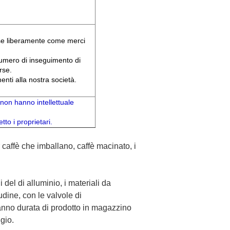
rse liberamente come merci
umero di inseguimento di
rse.
enti alla nostra società.
 non hanno intellettuale
tto i proprietari.
 caffè che imballano, caffè macinato, i
 del di alluminio, i materiali da
udine, con le valvole di
nno durata di prodotto in magazzino
ggio.