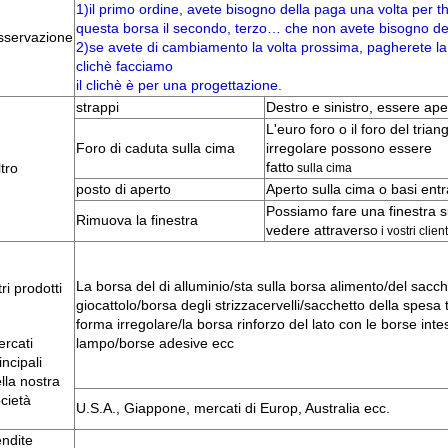
1)il primo ordine, avete bisogno della paga una volta per 
questa borsa il secondo, terzo… che non avete bisogno de
sservazione
2)se avete di cambiamento la volta prossima, pagherete l
clichè facciamo
il clichè è per una progettazione.
strappi
Destro e sinistro, essere ape
L'euro foro o il foro del trian
Foro di caduta sulla cima
irregolare possono essere
fatto
ltro
sulla cima
posto di aperto
Aperto sulla cima o basi ent
Possiamo fare una finestra s
Rimuova la finestra
vedere attraverso
i vostri
client
La borsa del di alluminio/sta sulla borsa alimento/del sacc
tri prodotti
giocattolo/borsa degli strizzacervelli/sacchetto della spesa
forma irregolare/la borsa rinforzo del lato con le borse int
rcati
lampo/borse adesive ecc
incipali
lla nostra
cietà
U.S.A., Giappone, mercati di Europ, Australia ecc.
ndite