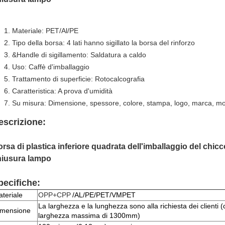
Materiale: PET/Al/PE
Tipo della borsa: 4 lati hanno sigillato la borsa del rinforzo
&Handle di sigillamento: Saldatura a caldo
Uso: Caffè d'imballaggio
Trattamento di superficie: Rotocalcografia
Caratteristica: A prova d'umidità
Su misura: Dimensione, spessore, colore, stampa, logo, marca, mo
escrizione:
rsa di plastica inferiore quadrata dell'imballaggio del chicco
hiusura lampo
pecifiche:
teriale
OPP+CPP
/AL/PE/PET/VMPET
La larghezza e la lunghezza sono alla richiesta dei clienti 
imensione
larghezza massima di 1300mm)