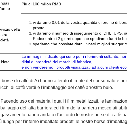
nuali
Più di 100 millon RMB
l'anno
vi daremo 0,01 della vostra quantità di ordine di bo
pronte.
rvizio della
vi daremo il numero di inseguimento di DHL, UPS, n
stra
Fedex entro i 2 giorni dopo che spediamo fuori le bo
cietà
speriamo che possiate darci i vostri migliori suggerim
Le immagini indicate qui sono per i riferimenti soltanto, noi
Nota
diritti di proprietà dei marchi di fabbrica,
e non venderemo i prodotti visualizzati ad alcuni clienti ecce
 borse di caffè di A) hanno alterato il fronte del consumatore per
icchi di caffè verdi e l'imballaggio del caffè arrostito buio.
Facendo uso dei materiali quali i film metallizzati, le laminazioni
)
ballaggio dell'alta barriera ed i film della barriera mescolati abit
gassamento hanno andato d'accordo le nostre borse di caffè ha
ù lunga per l'interno imballato prodotti le nostre borse d'imballa