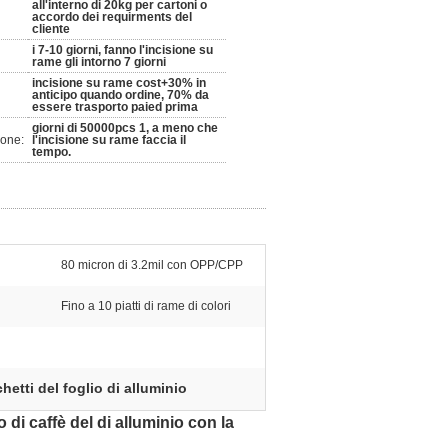
all'interno di 20kg per cartoni o
accordo dei requirments del
cliente
i 7-10 giorni, fanno l'incisione su
rame gli intorno 7 giorni
incisione su rame cost+30% in
anticipo quando ordine, 70% da
essere trasporto paied prima
giorni di 50000pcs 1, a meno che
ione:
l'incisione su rame faccia il
tempo.
80 micron di 3.2mil con OPP/CPP
Fino a 10 piatti di rame di colori
hetti del foglio di alluminio
 di caffè del di alluminio con la