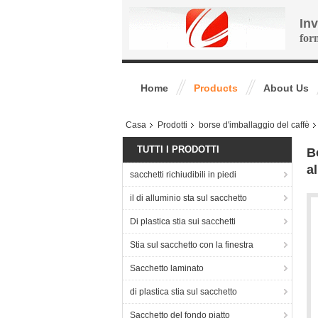
In
for
Home
Products
About Us
Casa
Prodotti
borse d'imballaggio del caffè
TUTTI I PRODOTTI
B
a
sacchetti richiudibili in piedi
il di alluminio sta sul sacchetto
Di plastica stia sui sacchetti
Stia sul sacchetto con la finestra
Sacchetto laminato
di plastica stia sul sacchetto
Sacchetto del fondo piatto