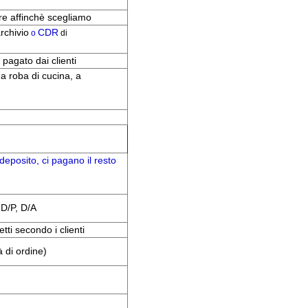
re affinchè scegliamo
rchivio
CDR
o
di
è pagato dai clienti
 a roba di cucina, a
deposito, ci pagano il resto
D/P, D/A
tti secondo i clienti
 di ordine)