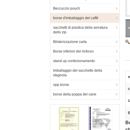
Beccuccio pouch
borse d'imballaggio del caffè
sacchetti di plastica della serratura
dello zip
Blisterizzazione carta
Borse inferiori del rinforzo
stand up confezionamento
Imballaggio del sacchetto della
stagnola
m
opp borse
c
borse della poppa del cane
U
E
Bo
c