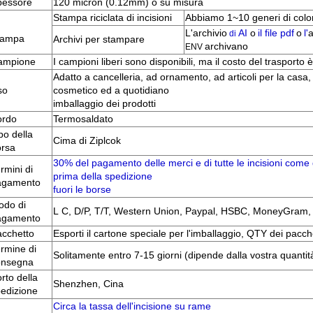
pessore
120 micron (0.12mm) o su misura
Stampa riciclata di incisioni
Abbiamo 1~10 generi di colo
L'archivio
AI
o
il file pdf
o
l'
a
di
tampa
Archivi per stampare
archivano
ENV
ampione
I campioni liberi sono disponibili, ma il costo del trasporto 
Adatto a cancelleria, ad ornamento, ad articoli per la casa,
so
cosmetico ed a quotidiano
imballaggio dei prodotti
ordo
Termosaldato
po della
Cima di Ziplcok
orsa
30% del pagamento delle merci e di tutte le incisioni come 
rmini di
prima della spedizione
agamento
fuori le borse
odo di
L C, D/P, T/T, Western Union, Paypal, HSBC, MoneyGram, 
agamento
cchetto
Esporti il cartone speciale per l'imballaggio, QTY dei pacche
rmine di
Solitamente entro 7-15 giorni (dipende dalla vostra quantità
onsegna
rto della
Shenzhen, Cina
edizione
Circa la tassa dell'incisione su rame