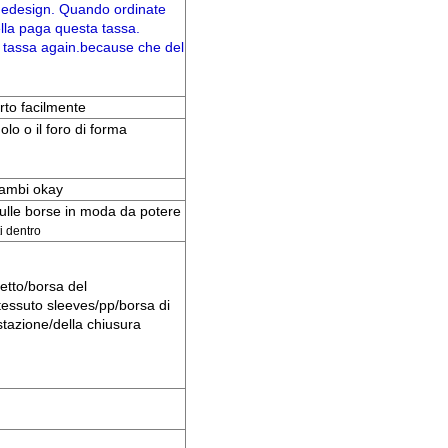
thedesign. Quando ordinate
lla paga questa tassa.
a tassa again.because che del
rto facilmente
golo o il foro di forma
rambi okay
ulle borse in moda da potere
i dentro
hetto/borsa del
 tessuto sleeves/pp/borsa di
estazione/della chiusura