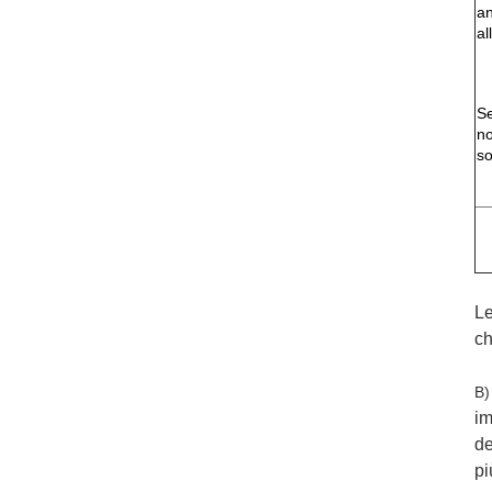
an
al
Se
no
so
Le
ch
B
im
de
pi