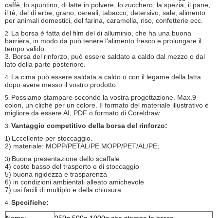
caffè, lo spuntino, di latte in polvere, lo
zucchero, la spezia, il pane,
il tè, del di erbe, grano, cereali, tabacco, detersivo, sale, alimento
per animali domestici, del farina, caramella, riso, confetterie ecc.
La borsa è fatta del film del di alluminio, che ha una buona
2.
barriera, in modo da può tenere l'alimento fresco e prolungare il
tempo valido.
3. Borsa del rinforzo, può essere saldato a caldo dal mezzo o dal
lato della parte posteriore.
La cima può essere saldata a caldo o con il legame della latta
4.
dopo avere messo il vostro prodotto.
Possiamo stampare secondo la vostra progettazione. Max.9
5.
colori, un clichè per un colore. Il formato del materiale illustrativo è
migliore da essere AI, PDF o formato di Coreldraw.
Vantaggio competitivo della borsa del rinforzo:
3.
Eccellente per stoccaggio.
1)
2) materiale: MOPP/PETAL/PE.MOPP/PET/AL/PE;
Buona presentazione dello scaffale
3)
4) costo basso del trasporto e di stoccaggio
5) buona rigidezza e trasparenza
6) in condizioni ambientali alleato amichevole
7) usi facili di multiplo e della chiusura
Specifiche:
4.
Nome:
250g 500g 1000g che stampa le borse