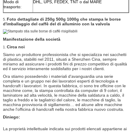
Modo di
DHL, UPS, FEDEX, TNT o dal MARE
trasporto:
Foto dettagliate di
250g 500g 1000g che stampa le borse
5.
d'imballaggio del caffè del di alluminio con la valvola
Manifestazione della società
Circa noi
1.
Siamo un produttore professionista che si specializza nei sacchetti
di plastica, stabiliti nel 2011, situati a Shenzhen Cina, sempre
miriamo ad assicurare i prodotti fini di prezzo competitivo di qualità
ed il servizio interamente soddisfatto per i nostri clienti.
Ora stiamo possedendo i materiali d'avanguardia una serie
completa e un gruppo nei dei lavoratori esperti di tecnologia e
handcraft i lavoratori. In questa fabbrica, ci sono tre officine con le
macchine come, la stampa controllata da computer di 9 colori, il
laminatore ad alta velocità, le macchine della saldatura a caldo, il
taglio a freddo e le tagliatrici del calore, le macchine di taglio, la
macchina provvisoria di sigillamento… ed alcune altre macchine
anche l'officina di handcraft nella nostra fabbrica nuovo costruita.
Diniego:
La proprietà intellettuale indicata sui prodotti elencati appartiene ai