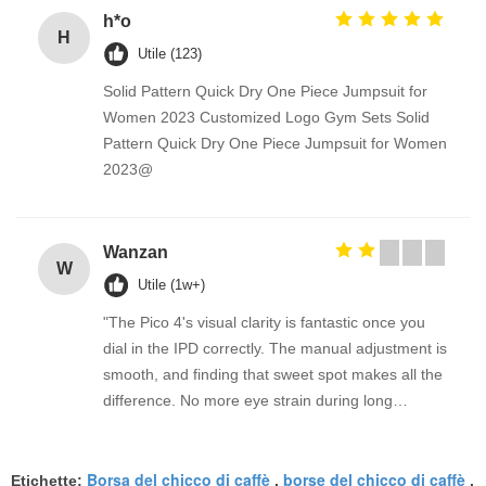
h*o
H
Utile (123)
Solid Pattern Quick Dry One Piece Jumpsuit for
Women 2023 Customized Logo Gym Sets Solid
Pattern Quick Dry One Piece Jumpsuit for Women
2023@
Wanzan
W
Utile (1w+)
"The Pico 4's visual clarity is fantastic once you
dial in the IPD correctly. The manual adjustment is
smooth, and finding that sweet spot makes all the
difference. No more eye strain during long
sessions. Highly recommend taking the time to set
it up properly!""The Pico 4's visual clarity is
Borsa del chicco di caffè
borse del chicco di caffè
fantastic once you dial in the IPD correctly. The
Etichette:
,
,