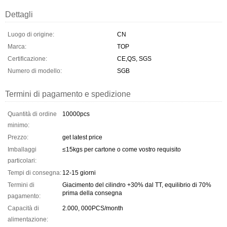
Dettagli
Luogo di origine:
CN
Marca:
TOP
Certificazione:
CE,QS, SGS
Numero di modello:
SGB
Termini di pagamento e spedizione
Quantità di ordine
10000pcs
minimo:
Prezzo:
get latest price
Imballaggi
≤15kgs per cartone o come vostro requisito
particolari:
Tempi di consegna:
12-15 giorni
Termini di
Giacimento del cilindro +30% dal TT, equilibrio di 70%
prima della consegna
pagamento:
Capacità di
2.000, 000PCS/month
alimentazione: