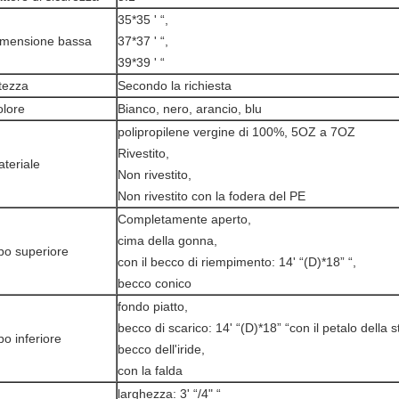
35*35 ' “,
imensione bassa
37*37 ' “,
39*39 ' “
tezza
Secondo la richiesta
lore
Bianco, nero, arancio, blu
polipropilene vergine di 100%, 5OZ a 7OZ
Rivestito,
teriale
Non rivestito,
Non rivestito con la fodera del PE
Completamente aperto,
cima della gonna,
po superiore
con il becco di riempimento: 14' “(D)*18” “,
becco conico
fondo piatto,
becco di scarico: 14' “(D)*18” “con il petalo della st
po inferiore
becco dell'iride,
con la falda
larghezza: 3' “/4" “