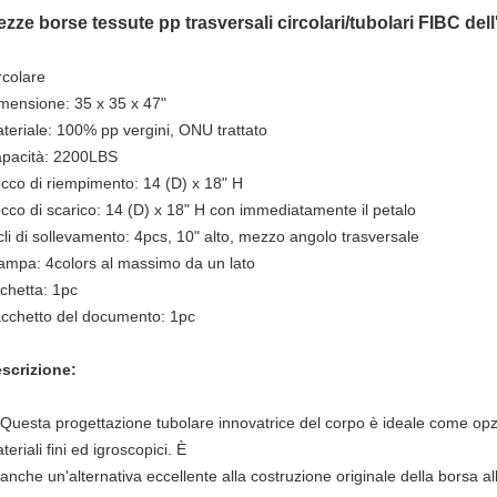
zze borse tessute pp trasversali circolari/tubolari FIBC d
rcolare
mensione: 35 x 35 x 47"
teriale: 100% pp vergini, ONU trattato
pacità: 2200LBS
cco di riempimento: 14 (D) x 18" H
cco di scarico: 14 (D) x 18" H con immediatamente il petalo
cli di sollevamento: 4pcs, 10" alto, mezzo angolo trasversale
ampa: 4colors al massimo da un lato
ichetta: 1pc
cchetto del documento: 1pc
scrizione:
 Questa progettazione tubolare innovatrice del corpo è ideale come opzi
teriali fini ed igroscopici. È
che un'alternativa eccellente alla costruzione originale della borsa all