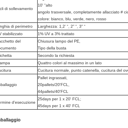
10' “alto
cli di sollevamento
angolo trasversale, completamente allacciato # ci
colore: bianco, blu, verde, nero, rosso
nghia di perimetro
Larghezza: 1,2' “, 2" “, 3" “
 stabilizzato
1% UV a 3% trattato
cchetto del
Chiusura lampo del PE,
ocumento
Tipo della busta
ichetta
Secondo la richiesta
tampa
Quattro colori al massimo in un lato
citura
Cucitura normale, punto catenella, cucitura del ov
Pallet ingrassati,
ballaggio
20pallets/20'FCL,
44pallets/40'FCL
25days per 1 x 20' FCL;
rmine d'esecuzione
45days per 1 x 40' FCL
mballaggio