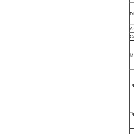
D
Al
Co
Ma
Ti
Ti