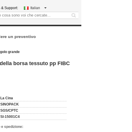
 & Support:
Italian
search
dere un preventivo
ngolo grande
 della borsa tessuto pp FIBC
La Cina
SINOPACK
SGS/CPTC
SI-15001C4
 e spedizione: