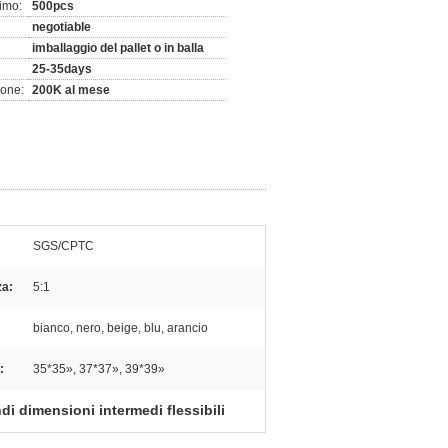
imo:
500pcs
negotiable
imballaggio del pallet o in balla
25-35days
ione:
200K al mese
SGS/CPTC
za:
5:1
bianco, nero, beige, blu, arancio
:
35*35», 37*37», 39*39»
di dimensioni intermedi flessibili