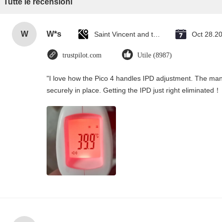
Tutte le recensioni
W
W*s
Saint Vincent and the Grenadines
Oct 28.2
trustpilot.com
Utile (8987)
"I love how the Pico 4 handles IPD adjustment. The manua
securely in place. Getting the IPD just right eliminated！