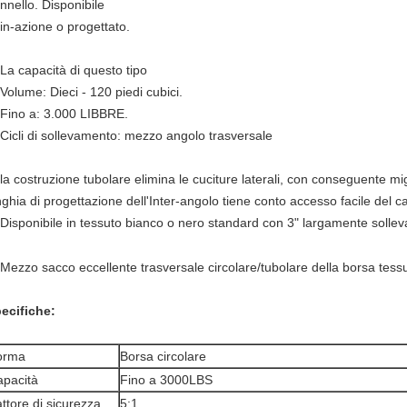
nnello. Disponibile
-azione o progettato.
 La capacità di questo tipo
lume: Dieci - 120 piedi cubici.
no a: 3.000 LIBBRE.
cli di sollevamento: mezzo angolo trasversale
 la costruzione tubolare elimina le cuciture laterali, con conseguente mig
nghia di progettazione dell'Inter-angolo tiene conto accesso facile del c
sponibile in tessuto bianco o nero standard con 3" largamente sollev
ecifiche:
orma
Borsa circolare
pacità
Fino a 3000LBS
ttore di sicurezza
5:1