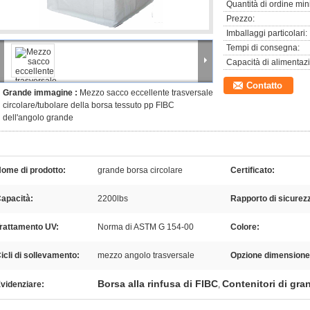
Quantità di ordine min
Prezzo:
Imballaggi particolari:
Tempi di consegna:
Capacità di alimentaz
Contatto
Grande immagine :
Mezzo sacco eccellente trasversale
circolare/tubolare della borsa tessuto pp FIBC
dell'angolo grande
ome di prodotto:
grande borsa circolare
Certificato:
apacità:
2200lbs
Rapporto di sicurez
rattamento UV:
Norma di ASTM G 154-00
Colore:
icli di sollevamento:
mezzo angolo trasversale
Opzione dimensione
Borsa alla rinfusa di FIBC
Contenitori di gran
videnziare:
,