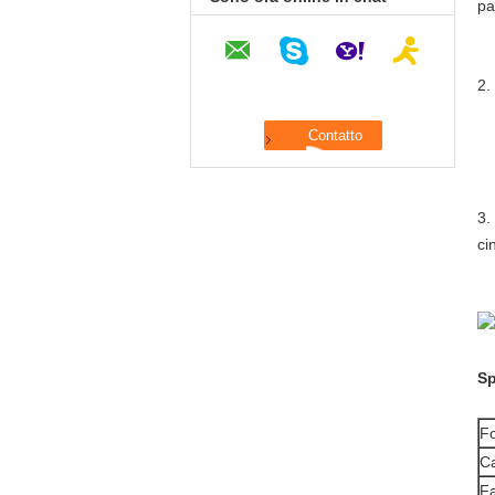
pa
in
2.
Vo
Fi
Ci
3.
ci
Di
Sp
F
Ca
Fa