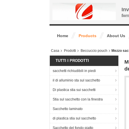
In
for
Home
Products
About Us
Casa
Prodotti
Beccuccio pouch
Mezzo sacc
TUTTI I PRODOTTI
M
d
sacchetti richiudibili in piedi
il di alluminio sta sul sacchetto
Di plastica stia sui sacchetti
Stia sul sacchetto con la finestra
Sacchetto laminato
di plastica stia sul sacchetto
Sacchetto del fondo piatto