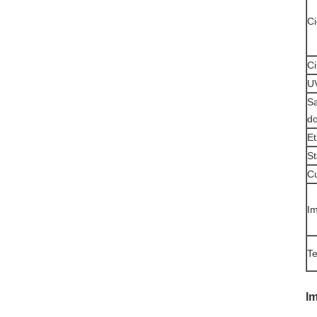
Ci
Ci
UV
Sa
d
Et
S
Cu
Im
Te
I