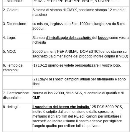
1.
Materiale:
PET/AL/PE PET/PE, BOPP/PE. NY/PE, NY/AL/PE .........
2.
Colore:
Sistema di stampa di CMYK, possiamo stampa 12 colori al
massimo
3.
Dimensione:
su misura, larghezza da 5cm-1000cm, lunghezza da 5 cm-
2000cm
4.
Logo:
Stampa
d'imballaggio del sacchetto
del
becco
come vostra
richiesta
5.
MOQ:
20000 alimenti PER ANIMALI DOMESTICI dei pc stanno sul
sacchetto (la dimensione del prodotto inoltre colpirà il MOQ)
6.
Tempo dei
(1) 10-12 giorno-se volete personalizzare il vostro logo.
campioni:
(2) 1day-For i nostri campioni attuali per riferimento e sono
liberi
7.
Certificazione
Norma di iso 22000, dello SGS, di controllo di qualità e di
disponibile:
GMP
8. dettagli:
Il sacchetto del becco che imballa
125 PCS-5000 PCS,
inoltre è colpito dalla dimensione e dallo spessore,
mettiamo il chiaro film del PE ed i cartoni per imballare i
sacchetti ed inoltre usiamo il nastro adesivo per sigillare
l'angolo quattro per evitare tutta la polvere