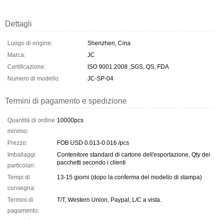
Dettagli
Luogo di origine:
Shenzhen, Cina
Marca:
JC
Certificazione:
ISO 9001:2008 ,SGS, QS, FDA
Numero di modello:
JC-SP-04
Termini di pagamento e spedizione
Quantità di ordine
10000pcs
minimo:
Prezzo:
FOB USD 0.013-0.016 /pcs
Imballaggi
Contenitore standard di cartone dell'esportazione, Qty dei
pacchetti secondo i clienti
particolari:
Tempi di
13-15 giorni (dopo la conferma del modello di stampa)
consegna:
Termini di
T/T, Western Union, Paypal, L/C a vista.
pagamento: