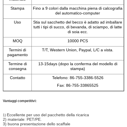
Stampa
Fino a 9 colori dalla macchina piena di calcografia
del automatico-computer
Uso
Stia sul sacchetto del becco è adatto ad imballare
tutti i tipi di succo, di bevanda, di sciampo, di latte
di soia ecc.
MOQ
10000 PCS
Termini di
T/T, Western Union, Paypal, L/C a vista.
pagamento
Termine di
13-15days (dopo la conferma del modello di
consegna
stampa)
Contatto
Telefono: 86-755-3386-5526
Fax: 86-755-33865525
Vantaggi competitivi:
Eccellente per uso del pacchetto della ricarica
1)
2) materiale: PET/PE.
3) buona presentazione dello scaffale