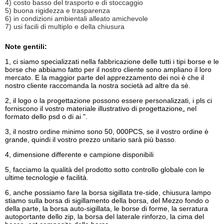
4) costo basso del trasporto e di stoccaggio
5) buona rigidezza e trasparenza
6) in condizioni ambientali alleato amichevole
7) usi facili di multiplo e della chiusura
Note gentili:
1, ci siamo specializzati nella fabbricazione delle tutti i tipi borse e le
borse che abbiamo fatto per il nostro cliente sono ampliano il loro
mercato. E la maggior parte del apprezzamento dei noi è che il
nostro cliente raccomanda la nostra società ad altre da sè.
2, il logo o la progettazione possono essere personalizzati, i pls ci
forniscono il vostro materiale illustrativo di progettazione„ nel
formato dello psd o di ai ".
3, il nostro ordine minimo sono 50, 000PCS, se il vostro ordine è
grande, quindi il vostro prezzo unitario sarà più basso.
4, dimensione differente e campione disponibili
5, facciamo la qualità del prodotto sotto controllo globale con le
ultime tecnologie e facilità.
6, anche possiamo fare la borsa sigillata tre-side, chiusura lampo
stiamo sulla borsa di sigillamento della borsa, del Mezzo fondo o
della parte, la borsa auto-sigillata, le borse di forme, la serratura
autoportante dello zip, la borsa del laterale rinforzo, la cima del