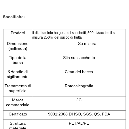
Specifiche:
Prodotti
Il di alluminio ha gettato i sacchetti, 500ml/sacchetti su
misura 250ml del succo di frutta
Dimensione
Su misura
(millimetri)
Tipo della
Stia sul sacchetto
borsa
&Handle di
Cima del becco
sigillamento
Trattamento di
Rotocalcografia
superficie
Marca
JC
commerciale
Certificato
9001:2008 DI ISO, SGS, QS, FDA
Struttura
PET/AL/PE
materiale