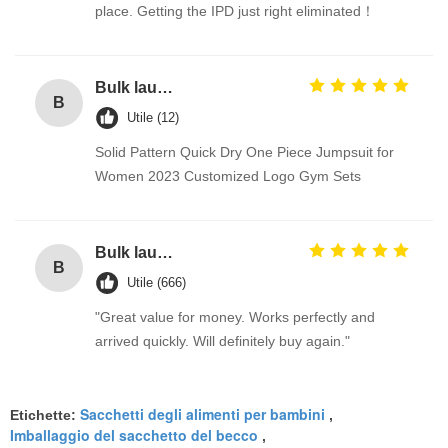
place. Getting the IPD just right eliminated！
Bulk laundry detergent / washing detergent liquid for sale
B
Utile (12)
Solid Pattern Quick Dry One Piece Jumpsuit for
Women 2023 Customized Logo Gym Sets
Bulk laundry detergent / washing detergent liquid for sale
B
Utile (666)
"Great value for money. Works perfectly and
arrived quickly. Will definitely buy again."
Sacchetti degli alimenti per bambini
Etichette:
,
Imballaggio del sacchetto del becco
,