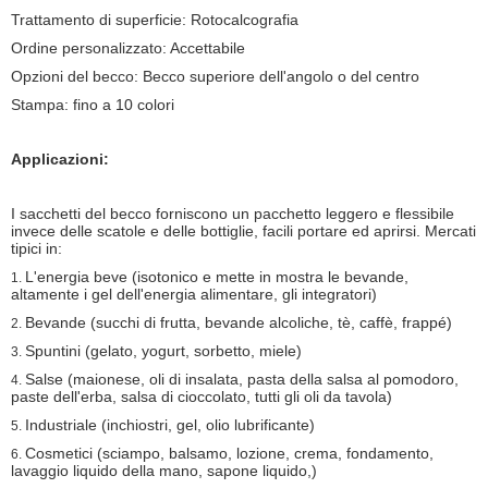
Trattamento di superficie: Rotocalcografia
Ordine personalizzato: Accettabile
Opzioni del becco: Becco superiore dell'angolo o del centro
Stampa: fino a 10 colori
Applicazioni:
I sacchetti del becco forniscono un pacchetto leggero e flessibile
invece delle scatole e delle bottiglie, facili portare ed aprirsi. Mercati
tipici in:
L'energia beve (isotonico e mette in mostra le bevande,
1.
altamente i gel dell'energia alimentare, gli integratori)
Bevande (succhi di frutta, bevande alcoliche, tè, caffè, frappé)
2.
Spuntini (gelato, yogurt, sorbetto, miele)
3.
Salse (maionese, oli di insalata, pasta della salsa al pomodoro,
4.
paste dell'erba, salsa di cioccolato, tutti gli oli da tavola)
Industriale (inchiostri, gel, olio lubrificante)
5.
Cosmetici (sciampo, balsamo, lozione, crema, fondamento,
6.
lavaggio liquido della mano, sapone liquido,)