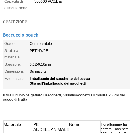
Capacità di
500000 PCS/Day
alimentazione:
descrizione
Beccuccio pouch
Grado:
Commestibile
Struttura
PET/NY/PE
materiale:
Spessore:
0.12-0.16mm
Dimensioni:
Su misura
Imballaggio del sacchetto del becco
Evidenziare:
,
Stia sull'imballaggio dei sacchetti
Il di alluminio ha gettato i sacchetti, 500ml/sacchetti su misura 250ml del
succo di frutta
Materiale:
PE
Nome:
Il di alluminio ha
AL/DELL'ANIMALE
gettato i sacchetti,