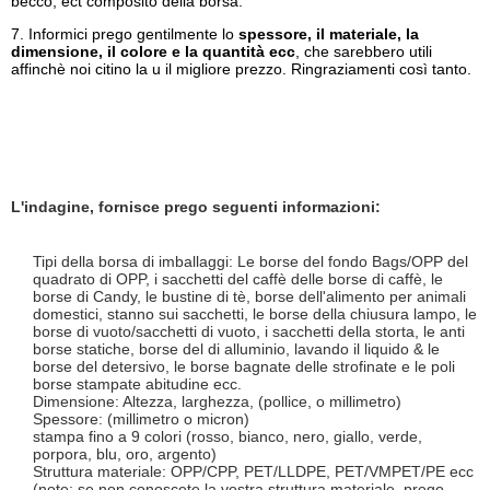
becco, ect composito della borsa.
7. Informici prego gentilmente lo
spessore, il materiale, la
dimensione, il colore e la quantità ecc
, che sarebbero utili
affinchè noi citino la u il migliore prezzo. Ringraziamenti così tanto.
L'indagine, fornisce prego seguenti informazioni:
Tipi della borsa di imballaggi: Le borse del fondo Bags/OPP del
quadrato di OPP, i sacchetti del caffè delle borse di caffè, le
borse di Candy, le bustine di tè, borse dell'alimento per animali
domestici, stanno sui sacchetti, le borse della chiusura lampo, le
borse di vuoto/sacchetti di vuoto, i sacchetti della storta, le anti
borse statiche, borse del di alluminio, lavando il liquido & le
borse del detersivo, le borse bagnate delle strofinate e le poli
borse stampate abitudine ecc.
Dimensione: Altezza, larghezza, (pollice, o millimetro)
Spessore: (millimetro o micron)
stampa fino a 9 colori (rosso, bianco, nero, giallo, verde,
porpora, blu, oro, argento)
Struttura materiale: OPP/CPP, PET/LLDPE, PET/VMPET/PE ecc
(note: se non conoscete la vostra struttura materiale, prego