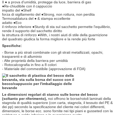
Il ● a prova d'umidità, protegge da luce, barriera di gas
●Re-chiudibile con il cappuccio
impatto del ●Shelf
forza di sigillamento del ●Strong, non rottura, non perdita
Termosaldatura del ● & stampa eccellente
adatto ●Eco
il rinforzo inferiore ●Sturdy di sta sul sacchetto permette l'equilibrio,
rende il supporto del sacchetto diritto
la struttura di rinforzo ●With, i nostri aiuti di stile della guarnizione
del quadrato giudica la forma migliore e la rende più forte
Specifiche:
- Borse a più strati combinate con gli strati metallizzati, opachi,
trasparenti e di alluminio
- Alte proprietà della barriera per umidità
- Rotocalcografia in fino a 8 colori
- Materiale del commestibile (approvazione di FDA)
Le dimensioni regolari di stanno sulle borse del becco
(soltanto per riferimento),
noi offrono le borse/rotoli laminati della
stagnola di qualità superiore (con carta, stagnola, il tessuto del PE &
dei pp) secondo la specificazione del cliente nei colori differenti,
dimensioni, le borse ecc. sono fornite nei tipi piani e gusseted con la
saldatura a caldo inferiore o la guarnizione cucita.