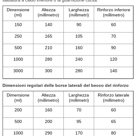
Dimensione
Altezza
Larghezza
Rinforzo inferiore
(ml)
(millimetro)
(millimetri)
(millimetro)
150
140
90
60
250
165
105
70
500
210
160
90
1000
280
240
120
3000
300
280
140
Dimensioni regolari delle borse laterali del becco del rinforzo
Dimensione
Altezza
Larghezza
Rinforzo laterale
(ml)
(millimetro)
(millimetri)
(millimetro)
200
160
70
60
500
200
95
65
1000
290
170
80