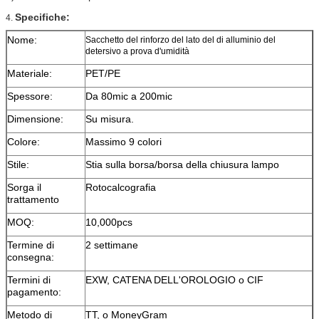
Specifiche:
4.
Nome:
Sacchetto del rinforzo del lato del di alluminio del
detersivo a prova d'umidità
Materiale:
PET/PE
Spessore:
Da 80mic a 200mic
Dimensione:
Su misura.
Colore:
Massimo 9 colori
Stile:
Stia sulla borsa/borsa della chiusura lampo
Sorga il
Rotocalcografia
trattamento
MOQ:
10,000pcs
Termine di
2 settimane
consegna:
Termini di
EXW, CATENA DELL'OROLOGIO o CIF
pagamento:
Metodo di
TT, o MoneyGram