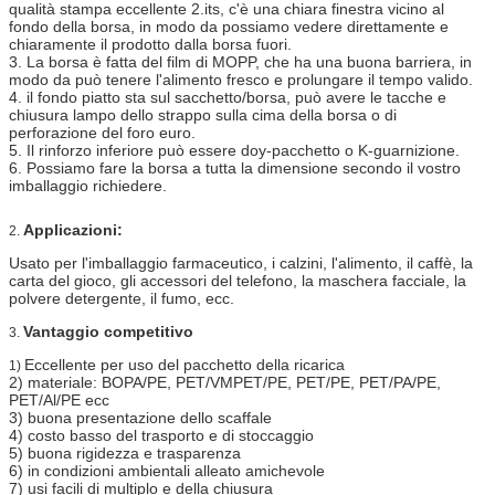
qualità stampa eccellente 2.its, c'è una chiara finestra vicino al
fondo della borsa, in modo da possiamo vedere direttamente e
chiaramente il prodotto dalla borsa fuori.
3. La borsa è fatta del film di MOPP, che ha una buona barriera, in
modo da può tenere l'alimento fresco e prolungare il tempo valido.
4. il fondo piatto sta sul sacchetto/borsa, può avere le tacche e
chiusura lampo dello strappo sulla cima della borsa o di
perforazione del foro euro.
5. Il rinforzo inferiore può essere doy-pacchetto o K-guarnizione.
6. Possiamo fare la borsa a tutta la dimensione secondo il vostro
imballaggio richiedere.
Applicazioni:
2.
Usato per l'imballaggio farmaceutico, i calzini, l'alimento, il caffè, la
carta del gioco, gli accessori del telefono, la maschera facciale, la
polvere detergente, il fumo, ecc.
Vantaggio competitivo
3.
Eccellente per uso del pacchetto della ricarica
1)
2) materiale: BOPA/PE, PET/VMPET/PE, PET/PE, PET/PA/PE,
PET/Al/PE ecc
3) buona presentazione dello scaffale
4) costo basso del trasporto e di stoccaggio
5) buona rigidezza e trasparenza
6) in condizioni ambientali alleato amichevole
7) usi facili di multiplo e della chiusura