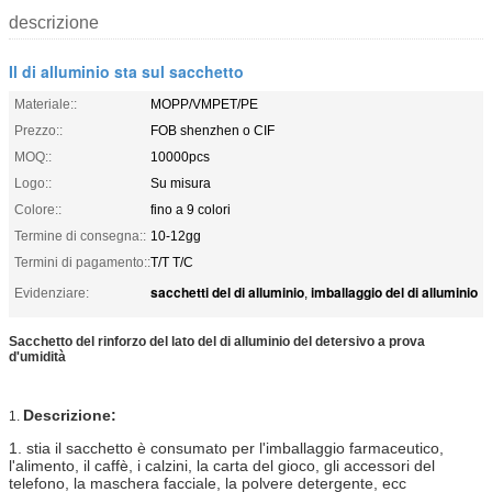
descrizione
Il di alluminio sta sul sacchetto
Materiale::
MOPP/VMPET/PE
Prezzo::
FOB shenzhen o CIF
MOQ::
10000pcs
Logo::
Su misura
Colore::
fino a 9 colori
Termine di consegna::
10-12gg
Termini di pagamento::
T/T T/C
sacchetti del di alluminio
imballaggio del di alluminio
Evidenziare:
,
Sacchetto del rinforzo del lato del di alluminio del detersivo a prova
d'umidità
Descrizione:
1.
1. stia il sacchetto è consumato per l'imballaggio farmaceutico,
l'alimento, il caffè, i calzini, la carta del gioco, gli accessori del
telefono, la maschera facciale, la polvere detergente, ecc