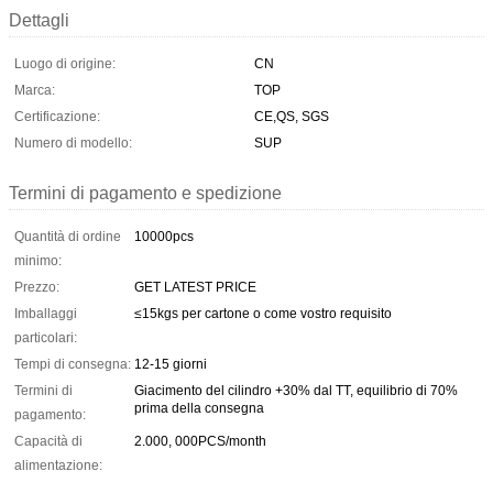
Dettagli
Luogo di origine:
CN
Marca:
TOP
Certificazione:
CE,QS, SGS
Numero di modello:
SUP
Termini di pagamento e spedizione
Quantità di ordine
10000pcs
minimo:
Prezzo:
GET LATEST PRICE
Imballaggi
≤15kgs per cartone o come vostro requisito
particolari:
Tempi di consegna:
12-15 giorni
Termini di
Giacimento del cilindro +30% dal TT, equilibrio di 70%
prima della consegna
pagamento:
Capacità di
2.000, 000PCS/month
alimentazione: