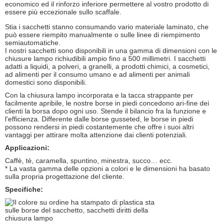
economico ed il rinforzo inferiore permettere al vostro prodotto di
essere più eccezionale sullo scaffale.
Stia i sacchetti stanno consumando vario materiale laminato, che
può essere riempito manualmente o sulle linee di riempimento
semiautomatiche.
I nostri sacchetti sono disponibili in una gamma di dimensioni con le
chiusure lampo richiudibili ampio fino a 500 millimetri. I sacchetti
adatti a liquidi, a polveri, a granelli, a prodotti chimici, a cosmetici,
ad alimenti per il consumo umano e ad alimenti per animali
domestici sono disponibili.
Con la chiusura lampo incorporata e la tacca strappante per
facilmente apribile, le nostre borse in piedi concedono ari-fine dei
clienti la borsa dopo ogni uso. Stende il bilancio fra la funzione e
l'efficienza. Differente dalle borse gusseted, le borse in piedi
possono rendersi in piedi costantemente che offre i suoi altri
vantaggi per attirare molta attenzione dai clienti potenziali.
Applicazioni:
Caffè, tè, caramella, spuntino, minestra, succo… ecc.
* La vasta gamma delle opzioni a colori e le dimensioni ha basato
sulla propria progettazione del cliente.
Specifiche: