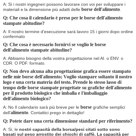
A: Sì i nostri ingegneri possono lavorare con voi per sviluppare i
borse dell'alimento
materiali e la dimensione più adatti delle
.
Q: Che cosa il calendario è preso per le borse dell'alimento
stampate abitudine
?
A: Il nostro termine d'esecuzione sarà lavoro 15 i giorni dopo ordine
confermato
Q: Che cosa è necessario fornirvi se voglio le borse
dell'alimento stampate abitudine
?
A: Abbiamo bisogno della vostra progettazione nel AI. o ENV. o
CDR. O PDF. formato.
Q: Non devo alcuna alta progettazione grafica essere stampato
nelle mie borse dell'alimento
; Voglio stampare soltanto il nostro
logo e una certa materia del testo. Prende lo stesso lasso di
tempo delle
borse
stampate progettate su grafiche dell'
alimento
per il prodotto biologico che imballa e l'imballaggio
dell'alimento biologico?
borse
A: No Il calendario sarà più breve per le
grafiche semplici
alimento
dell'
. Contattici prego in dettaglio!
Q: Potete dare una certa dimensione standard per riferimento?
A: Sì, le
nostri capacità della borsa/pesi citati sotto sono
basati sul peso arrostito dei chicchi di caffè. La capacità per