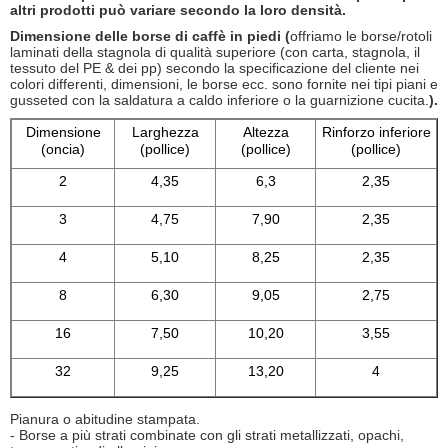
altri prodotti può variare secondo la loro densità.
Dimensione delle borse di caffè in piedi (
offriamo le borse/rotoli
laminati della stagnola di qualità superiore (con carta, stagnola, il
tessuto del PE & dei pp) secondo la specificazione del cliente nei
colori differenti, dimensioni, le borse ecc. sono fornite nei tipi piani e
gusseted con la saldatura a caldo inferiore o la guarnizione cucita.
).
Dimensione
Larghezza
Altezza
Rinforzo inferiore
(oncia)
(pollice)
(pollice)
(pollice)
2
4,35
6,3
2,35
3
4,75
7,90
2,35
4
5,10
8,25
2,35
8
6,30
9,05
2,75
16
7,50
10,20
3,55
32
9,25
13,20
4
Pianura o abitudine stampata.
- Borse a più strati combinate con gli strati metallizzati, opachi,