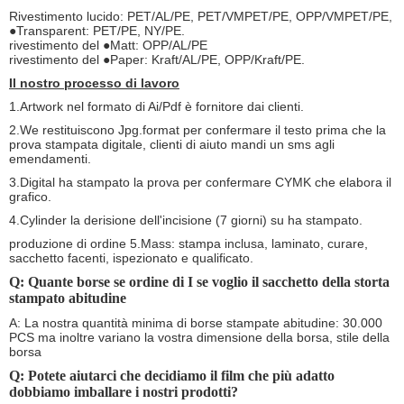
Rivestimento lucido: PET/AL/PE, PET/VMPET/PE, OPP/VMPET/PE,
●Transparent: PET/PE, NY/PE.
rivestimento del ●Matt: OPP/AL/PE
rivestimento del ●Paper: Kraft/AL/PE, OPP/Kraft/PE.
Il nostro processo di lavoro
1.Artwork nel formato di Ai/Pdf è fornitore dai clienti.
2.We restituiscono Jpg.format per confermare il testo prima che la
prova stampata digitale, clienti di aiuto mandi un sms agli
emendamenti.
3.Digital ha stampato la prova per confermare CYMK che elabora il
grafico.
4.Cylinder la derisione dell'incisione (7 giorni) su ha stampato.
produzione di ordine 5.Mass: stampa inclusa, laminato, curare,
sacchetto facenti, ispezionato e qualificato.
Q: Quante borse se ordine di I se voglio il sacchetto della storta
stampato abitudine
A: La nostra quantità minima di borse stampate abitudine: 30.000
PCS ma inoltre variano la vostra dimensione della borsa, stile della
borsa
Q: Potete aiutarci che decidiamo il film che più adatto
dobbiamo imballare i nostri prodotti?