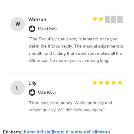
Wanzan
W
Utile (1w+)
"The Pico 4's visual clarity is fantastic once you
dial in the IPD correctly. The manual adjustment is
smooth, and finding that sweet spot makes all the
difference. No more eye strain during long
sessions. Highly recommend taking the time to set
it up properly!""The Pico 4's visual clarity is
fantastic once you dial in the IPD correctly. The
Lily
L
manual adjustment is smooth, and finding that
Utile (666)
sweet spot makes all the difference. No more eye
"Great value for money. Works perfectly and
strain during long sessions. Highly recommend
arrived quickly. Will definitely buy again."
taking the time to set it up properly!""The Pico 4's
visual clarity is fantastic once you dial in the IPD
correctly. The manual adjustment is smooth, and
borse del sigillatore di vuoto dell'alimento
Etichette:
,
finding that sweet spot makes all the difference.