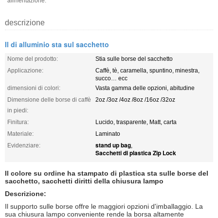
alimentazione:
descrizione
Il di alluminio sta sul sacchetto
Nome del prodotto:
Stia sulle borse del sacchetto
Applicazione:
Caffè, tè, caramella, spuntino, minestra,
succo… ecc
dimensioni di colori:
Vasta gamma delle opzioni, abitudine
Dimensione delle borse di caffè
2oz /3oz /4oz /8oz /16oz /32oz
in piedi:
Finitura:
Lucido, trasparente, Matt, carta
Materiale:
Laminato
stand up bag
Evidenziare:
,
Sacchetti di plastica Zip Lock
Il colore su ordine ha stampato di plastica sta sulle borse del
sacchetto, sacchetti diritti della chiusura lampo
Descrizione:
Il supporto sulle borse offre le maggiori opzioni d'imballaggio. La
sua chiusura lampo conveniente rende la borsa altamente