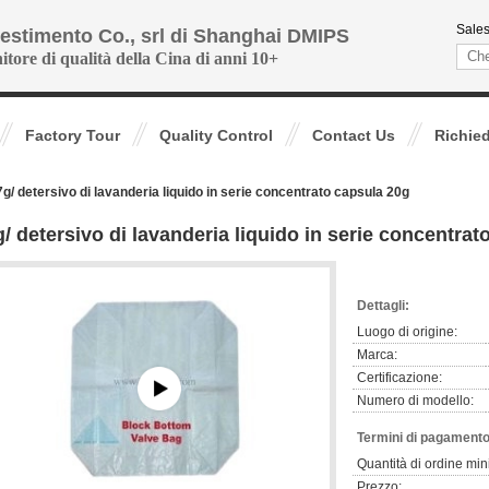
Sales
vestimento Co., srl di Shanghai DMIPS
nitore di qualità della Cina di anni 10+
Factory Tour
Quality Control
Contact Us
Richie
7g/ detersivo di lavanderia liquido in serie concentrato capsula 20g
g/ detersivo di lavanderia liquido in serie concentra
Dettagli:
Luogo di origine:
Marca:
Certificazione:
Numero di modello:
Termini di pagamento
Quantità di ordine min
Prezzo: