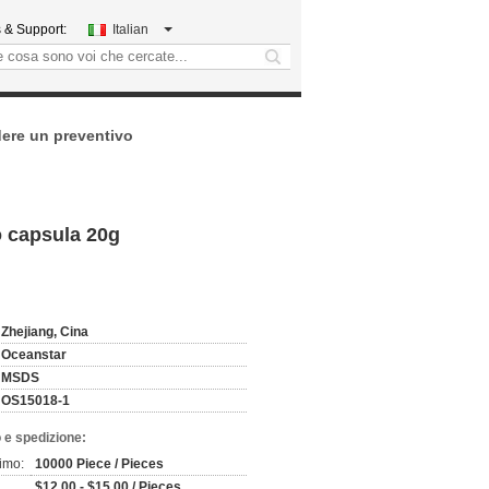
 & Support:
Italian
search
dere un preventivo
to capsula 20g
Zhejiang, Cina
Oceanstar
MSDS
OS15018-1
 e spedizione:
imo:
10000 Piece / Pieces
$12.00 - $15.00 / Pieces