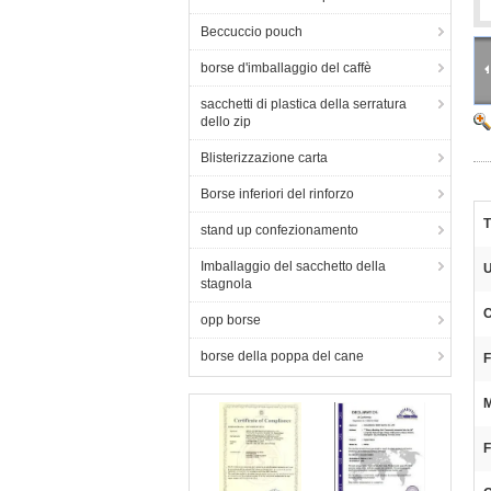
Beccuccio pouch
borse d'imballaggio del caffè
sacchetti di plastica della serratura
dello zip
Blisterizzazione carta
Borse inferiori del rinforzo
T
stand up confezionamento
Imballaggio del sacchetto della
U
stagnola
C
opp borse
borse della poppa del cane
F
M
F