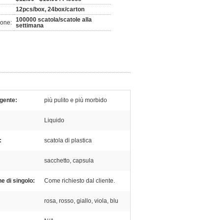
12pcs/box, 24box/carton
100000 scatola/scatole alla
ione:
settimana
rgente:
più pulito e più morbido
Liquido
:
scatola di plastica
sacchetto, capsula
e di singolo:
Come richiesto dal cliente.
rosa, rosso, giallo, viola, blu