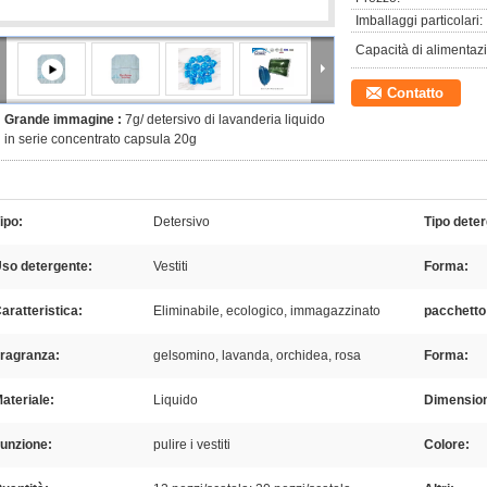
Imballaggi particolari:
Capacità di alimentaz
Contatto
Grande immagine :
7g/ detersivo di lavanderia liquido
in serie concentrato capsula 20g
ipo:
Detersivo
Tipo dete
so detergente:
Vestiti
Forma:
aratteristica:
Eliminabile, ecologico, immagazzinato
pacchetto
ragranza:
gelsomino, lavanda, orchidea, rosa
Forma:
ateriale:
Liquido
Dimension
unzione:
pulire i vestiti
Colore: