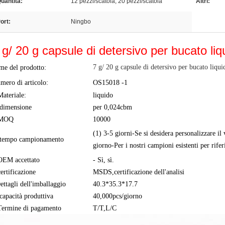
uantità:
12 pezzi/scatola; 20 pezzi/scatola
Altri:
ort:
Ningbo
 g/ 20 g capsule di detersivo per bucato li
7 g/ 20 g capsule di detersivo per bucato liqu
me del prodotto:
mero di articolo:
OS15018 -1
Materiale:
liquido
 dimensione
per 0,024cbm
.MOQ
10000
(1) 3-5 giorni-Se si desidera personalizzare il 
 tempo campionamento
giorno-Per i nostri campioni esistenti per rife
OEM accettato
- Sì, sì.
certificazione
MSDS,certificazione dell'analisi
ettagli dell'imballaggio
40.3*35.3*17.7
 capacità produttiva
40,000pcs/giorno
Termine di pagamento
T/T,L/C