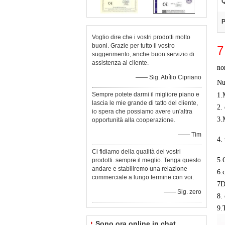
Q
P
Voglio dire che i vostri prodotti molto
buoni. Grazie per tutto il vostro
7
suggerimento, anche buon servizio di
assistenza al cliente.
no
—— Sig. Abílio Cipriano
Nu
Sempre potete darmi il migliore piano e
1.
lascia le mie grande di tatto del cliente,
2.
io spera che possiamo avere un'altra
3
opportunità alla cooperazione.
—— Tim
4.
Ci fidiamo della qualità dei vostri
5.
prodotti. sempre il meglio. Tenga questo
andare e stabiliremo una relazione
6.
commerciale a lungo termine con voi.
7D
—— Sig. zero
8.
9.
Sono ora online in chat