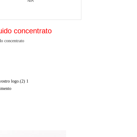
N/A
quido concentrato
ido concentrato
vostro logo.(2) 1
rimento