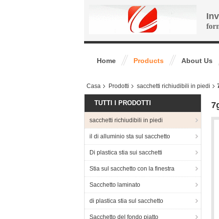
In
for
Home
Products
About Us
Casa
Prodotti
sacchetti richiudibili in piedi
TUTTI I PRODOTTI
7
sacchetti richiudibili in piedi
il di alluminio sta sul sacchetto
Di plastica stia sui sacchetti
Stia sul sacchetto con la finestra
Sacchetto laminato
di plastica stia sul sacchetto
Sacchetto del fondo piatto