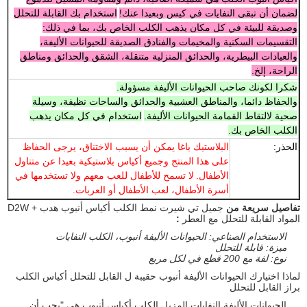
لضمان أن تبقى النفايات في كيس وبعيدا عنك!
استخدام بك القابلة للتحلل
وصديقة للبيئة في كل مكان يذهب الكلب الخاص بك، بما في ذلك:
التقسيمات السكنية والمخيمات والفنادق الصديقة للحيوانات الأليفة،
والعيادات البيطرية، والحدائق المنزلية متنقلة، الشقق والحدائق ومناطق
الراحة، إلخ.
شكرا لكونك صاحب الحيوانات الأليفة مسؤولة.
والحفاظ دائما، والمناطق العشبية والحدائق والساحات نظيفة، وسيلة
صحية لالتقاط القمامة الحيوانات الأليفة.
استخدام في كل مكان يذهب
الكلب الخاص بك.
الحذر:
البلاستيك باغا يمكن أن يسبب الاختناق، يرجى الحفاظ
على هذا المنتج وجميع أكياس بلاستيكية بعيدا عن متناول
الأطفال.
لا تسمح للأطفال للعب معهم ولا تستخدمها في
أسرة الأطفال، لعب الأطفال أو العربات.
تفاصيل سريعة من
جميل تي شيرت نمط الكلب أكياس أنبوب هدب + D2W
المواد القابلة للتحلل مع العطر
:
الاستخدام الصناعي: الحيوانات الأليفة أنبوب، الكلب النفايات
ميزة: قابلة للتحلل
نوع: لفة مع 200 قطع في لكل مربع
لماذا اختيارك الحيوانات الأليفة أنبوب حقيبة ل القابل للتحلل أكياس الكلب
براز القابل للتحلل
الحيوانات الأليفة النفايات المزيل الكلب أكياس أنبوب هي "يجب أن