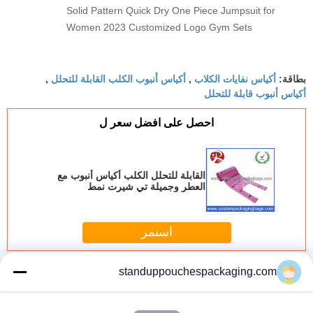
Solid Pattern Quick Dry One Piece Jumpsuit for
Women 2023 Customized Logo Gym Sets
أكياس نفايات الكلاب
أكياس أنبوب الكلب القابلة للتحلل
بطاقة:
,
,
أكياس أنبوب قابلة للتحلل
احصل على افضل سعر ل
القابلة للتحلل الكلب أكياس أنبوب مع
العطر وجميلة تي شيرت نمط
استمر
حقائب الكلب مؤخرة السفينة
أكثر
standuppouchespackaging.com