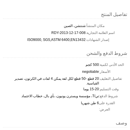
تفاصيل المنتج
مكان المنشأ:
شنتشن، الصين
اسم العلامة التجارية:
RDY-2013-12-17-008
إصدار الشهادات:
ISO9000, SGS,ASTM 6400,EN13432
شروط الدفع والشحن
الحد الأدنى لكمية:
500 كجم
الأسعار:
negotiable
تفاصيل التغليف:
20 قطع -50 قطع لكل لفة يمكن 4 لفات في الكرتون، تصدير
القياسية.
وقت التسليم:
15-20 يوما
شروط الدفع:
تي/T، مؤسسة ويسترن يونيون، بأي بال، خطاب الاعتماد
القدرة على
6 طن شهريا
العرض:
وصف