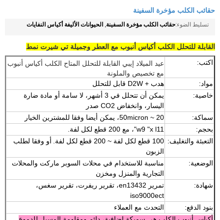
حقائب الكلب مؤخرة السفينة
حقائب الكلب مؤخرة السفينة
الحيوانات الأليفة أكياس النفايات
تسليط الضوء:
,
القابلة للتحلل الكلب أكياس أنبوب مع العطر وجميلة تي شيرت نمط
اكتب:
عيد الميلاد إيبي القابلة للتحلل المتاح الكلب أكياس أنبوب
مع تخصيص والملونة
مواد:
هدب + D2W قابل للتحلل
خاصية:
يمكن أن تتحلل في 3 أشهر، لا سامة أو مادة ضارة
اليسار، وانخفاض CO2 صدر
سماكة:
20 ~ 50micron، يمكن أيضا وفقا للمشترين الخيار
بحجم:
w9 "x l11"، مع 200 قطع لكل لفة.
التعبئة والتغليف:
100 قطع لكل لفة ~ 200 قطع لكل لفة.
أو وفقا لطلب
الزبون
الوضعية:
مناسبة للاستخدام في محلات السوبر ماركت والمحلات
التجارية والمنزل ومخزن
شهادة:
تمرير en13432، تقرير ريفرت، تقرير سغس،
iso9000ect
بنود الدفع:
التحدث مع العملاء
أكياس أنبوب الكلب هي سميكة اضافية، دائم ومقاومة المسيل للدموع