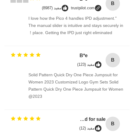
B
trustpilot.com
مفيد (8987)
"I love how the Pico 4 handles IPD adjustment.
The manual slider is intuitive and stays securely in
place. Getting the IPD just right eliminated！
B*e
B
مفيد (123)
Solid Pattern Quick Dry One Piece Jumpsuit for
Women 2023 Customized Logo Gym Sets Solid
Pattern Quick Dry One Piece Jumpsuit for Women
2023@
Bulk laundry detergent / washing detergent liquid for sale
B
مفيد (12)