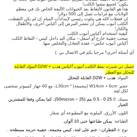
يكون" لجميع مشوا الكلب!
هذا هو القانون لالتقاط بعد الحيوانات الأليفة الخاص بك في معظم
الولايات مع غرامات تصل إلى 500 دولار!
إن فضلات الله هي ملوث رئيسي لإمدادات المياه.
إن لم يكن التقطت،
الكلب أنبوب يمكن أن تنتشر المرض إلى أكياس أخرى، والأطفال
والكبار!
كيفية استخدام أكياس أنبوب الكلب
سحب حقيبة خارج أو أسفل-- مكان اليد داخل كيس-- التقاط الكلب
أكياس أنبوب عكس-- عقدة التعادل والتخلص منها.
أي أسئلة أخرى؟
مرحبا بكم في الاتصال بي :)
جميل تي شيرت نمط الكلب أنبوب أكياس هدب + D2W المواد القابلة
للتحلل مع العطر
المواد:
هدب + D2W القابلة للتحلل
حجم: W14cm + 6cm (مجمعة) * L30cm، مع 60 جهاز كمبيوتر شخصى
لكل لفة.
سمك: 0
0.25 - 0.5 مم (25 ~ 50micron)، كما يمكن وفقا للمشترين
الخيار
اللون: الأزرق، الملونة مع المطبوعة أي شعار.
الطباعة:
يمكن طباعتها حتى 10 ألوان.
نوع: s
القطران-- ختم على لفة، كيس مجمعة، حقيبة حزمة مسطحة ..