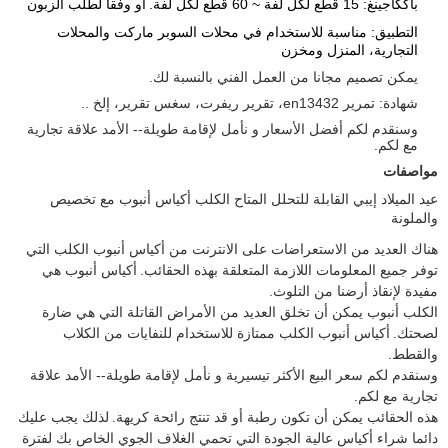
باككاجينغ: 15 قطع لكل لفة ~ 60 قطع لكل لفة.
أو وفقا لطلب الزبون
التطبيق: مناسبة للاستخدام في محلات السوبر ماركت والمحلات
التجارية، المنزل ومخزن
يمكن تصميم مجانا من العمل الفني بالنسبة لك.
شهادة: تمرير en13432، تقرير ريفرت، سغس تقرير، إلخ ..
وسنقدم لكم أفضل الأسعار و نأمل لإقامة طويلة-- الأمد علاقة تجارية
مع لكم.
مواصفات
عيد الميلاد إيبي القابلة للتحلل المتاح الكلب أكياس أنبوب مع تخصيص
والملونة
هناك العديد من الاستعراضات على الانترنت من أكياس أنبوب الكلب التي
توفر جميع المعلومات اللازمة المتعلقة بهذه الحقائب.
أكياس أنبوب هي
مفيدة لإنقاذ أرضنا من التلوث.
الكلب أنبوب يمكن أن تخلق العديد من الأمراض القاتلة التي هي ضارة
لصحتك.
أكياس أنبوب الكلب ممتازة للاستخدام للنفايات من الكلاب
والقطط.
وسنقدم لكم سعر البيع الأكثر تيسيرية و نأمل لإقامة طويلة-- الأمد علاقة
تجارية مع لكم.
هذه الحقائب يمكن أن تكون رطبة أو قد تنتج رائحة كريهة.
لذلك يجب عليك
دائما شراء أكياس عالية الجودة التي تحمي الغلاف الجوي الخاص بك لفترة