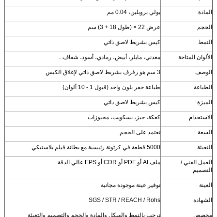
المادة
بولي بروبلين، 0.04 مم
الحجم
عرض 22 × (طول 18 + 3) سم
النمط
كيس بشريط لاصق ذاتي
الألوان المتاحة
معدني، مايلر، أبيض، رمادي، أسود، شفاف...
الوصف
3 سم هو رفرف بشريط لاصق ذاتي لإغلاق الكيس
الطباعة
طباعة حفر بلون واحد (قبول 1 - 10 ألوان)
الميزة
كيس بشريط لاصق ذاتي
الاستخدام
كعكة، خبز، بسكويت، مخبوزات
السعة
تعتمد على الحجم
التعبئة
5000 قطعة في كرتونة رئيسية مع بطانة فيلم بلاستيكي
العمل الفني /
ملف AI أو PDF أو CDR أو EPS عالي الدقة
التصميم
العينة
توفير عينة موجودة مجانية
الشهادة
SGS / STR / REACH / Rohs
مخصص
نرحب بالنمط والهيكل والمادة والحجم والتصميم والتعبئة