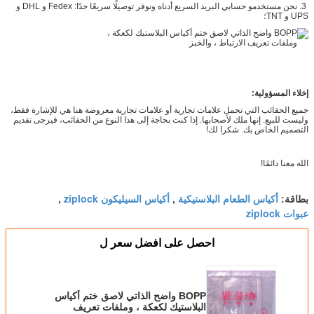
3. نحن مستخدمو حسابي البريد السريع أدناه ونوفر توصيلًا سريعًا جدًا: Fedex و DHL و
UPS و TNT؛
إخلاء المسؤولية:
جميع الحقائب التي تحمل علامات تجارية أو علامات تجارية معروضة هنا هي للإشارة فقط،
وليست للبيع. إنها ملك لأصحابها. إذا كنت بحاجة إلى هذا النوع من الحقائب، فيرجى تقديم
التصميم الخاص بك. شكرا لك!
الله معنا دائمًا!
أكياس الطعام البلاستيكية
أكياس السيليكون ziplock
بطاقة:
,
,
عبوات ziplock
احصل على افضل سعر ل
BOPP واضح الذاتي لاصق ختم أكياس
البلاستيك لكعكة ، وملفات تعريف