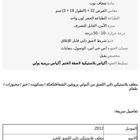
مادة:
شفاف بوب
مقاس:
العرض 22 × (الطول 18 + 3) سم
الطباعة:
الطباعة الحفر لون واحد
ميزة:
الأمن، القابل للتصرف
درجة حرارة:
-10 - 50 درجة
ختم:
شريط لاصق ذاتي قابل للإغلاق
ضمان الجودة:
اس جي اس، الوصول، بنفايات
مخصص:
يقبل
أكياس بلاستيكية لاصقة الختم
أكياس بريدية بولي
تسليط الضوء:
,
مغلف بلاستيكي ذاتي اللصق من البولي بروبلين الشفاف
ل
كعكة / بسكويت / خبز / مخبوزات /
طعام
تفاصيل سريعة:
الموديل
Z012
الاسم
مغلف بلاستيكي ذاتي اللصق للخبز