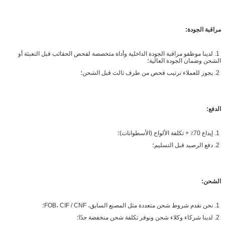
مراقبة الجودة:
1. لدينا موظفو مراقبة الجودة الداخلية وأداة متخصصة لفحص الحقائب قبل التعبئة أو
الشحن وضمان الجودة العالية؛
2. يجوز للعملاء ترتيب فحص من طرف ثالث قبل الشحن؛
الدفع:
1. إيداع 70٪ + تكلفة الألواح (الأسطوانات)؛
2. دفع الرصيد قبل التسليم؛
الشحن:
1. نحن نقدم شروط شحن متعددة مثل المصنع السابق، FOB، CIF / CNF؛
2. لدينا شركاء وكلاء شحن ونوفر تكلفة شحن منخفضة جدًا؛