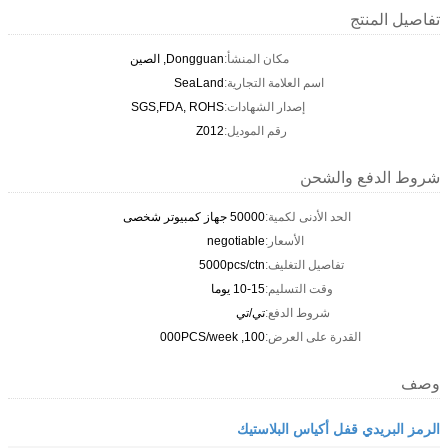
تفاصيل المنتج
مكان المنشأ:
Dongguan, الصين
اسم العلامة التجارية:
SeaLand
إصدار الشهادات:
SGS,FDA, ROHS
رقم الموديل:
Z012
شروط الدفع والشحن
الحد الأدنى لكمية:
50000 جهاز كمبيوتر شخصى
الأسعار:
negotiable
تفاصيل التغليف:
5000pcs/ctn
وقت التسليم:
10-15 يوما
شروط الدفع:
تي/تي
القدرة على العرض:
100, 000PCS/week
وصف
الرمز البريدي قفل أكياس البلاستيك