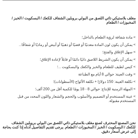
المخصصة
مغلف بلاستيكي ذاتي اللصق من البولي بروبلين الشفاف للكعك / البسكويت / الخبز /
المخبوزات / الطعام
> مادة شفافة لرؤية الطعام بالداخل؛
> يمكن أن يكون لون المادة معدنيًا أو فضيًا أو ذهبيًا أو أبيض أو رماديًا أو شفافًا...
> سهل الإغلاق والفتح؛
> يمكن أن يكون الشريط اللاصق ذاتيًا دائمًا أو قابلاً لإعادة الإغلاق؛
> كيس لطيف للطعام والخبز والكعك والبسكويت ...؛
> وقت العينة: حوالي 8 أيام مع الطباعة
> تكلفة العينة: 150 دولارًا + تكلفة الألواح (الأسطوانات)؛
> المهلة الزمنية للإنتاج: حوالي 8 - 18 يومًا للكمية أقل من 200 ألف؛
> عينة المستخدم أو التصميم والأسلوب والحجم والشعار واللون المحدد من قبل
المستخدم مقبولة.
نحن المصنع المحترف لصنع
مغلف بلاستيكي ذاتي اللصق من البولي بروبلين الشفاف
للكعك / البسكويت / الخبز / المخبوزات / الطعام
.
يرجى تقديم التفاصيل أدناه إذا كنت بحاجة
إلى عرض أسعار دقيق.