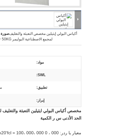
أكياس البولي إيثيلين مخصص التعبئة والتغليف
صورة ك
لمجمع الاصطناعية البوليمر 25KG ~ 50KG
مواد:
SWL:
تطبيق:
مر
إبراز:
مخصص أكياس البولي ايثيلين التعبئة والتغليف ل
الحد الأدنى
س ر
الكمية
معيار
يا
ردر: 1x20'fcl = 100، 000، 000
000 جهاز
،
0