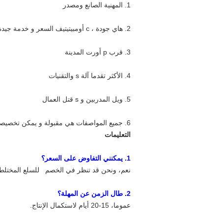
1. المهنية الصانع
ومصدر
2. هاي جودة
، c
أومبيتيتيف السعر
و
خدمة جيدة
3. قرب p
أورت المدينة
4. الأكثر تقدما آلة
s والتقنيات
5.
ويل المدربين و s
قتل العمال
6. جميع المواصفات
هي
مقبولة
و يمكن
تخصيصه
التعليمات
1. يمكنني التفاوض على السعر؟
نعم، ونحن قد تنظر في
الخصم
للسلع المختلطة
2. طال الزمن عن المهلة؟
عموما،
15-20 أيام لاستكمال الإنتاج.