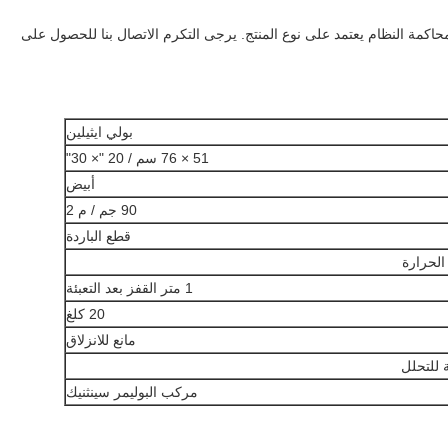
اكمة النظام يعتمد على نوع المنتج.
يرجى التكرم الاتصال بنا للحصول على
بولي ايثيلين
51 × 76 سم / 20 "× 30"
أبيض
90 جم / م 2
قطع الباردة
الحرارة
1 متر القفز بعد التعبئة
20 كلغ
مانع للانزلاق
ة للتحلل
مركب البوليمر سينثنيك