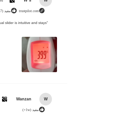
W*s
W
trustpilot.com
مفيد (8987)
 slider is intuitive and stays
Wanzan
W
مفيد (1w+)