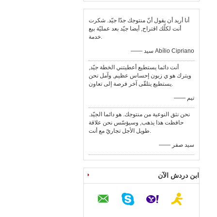
أنا أريد أن يقول أنّ منتوجك جدّا جيّد. شكرت
أنت لكلّك اقتراح, أيضا جيّد بعد عمليّة بيع
خدمة.
—— سيد Abílio Cipriano
أنت دائما يستطيع أعطيتني الخطة جيّد,
ويترك هو ي زبون إحساس عظيم, وآمل نحن
يستطيع يتلقّى آخر فرصة إلى تعاون.
—— تيم
نحن نثق النوعية من منتوجك. هو دائما الجيّد.
حافظت هذا يذهب, وسيؤسّس نحن علاقة
طويل الأجل تجاريّ مع أنت.
—— سيد صفر
ابن دردش الآن