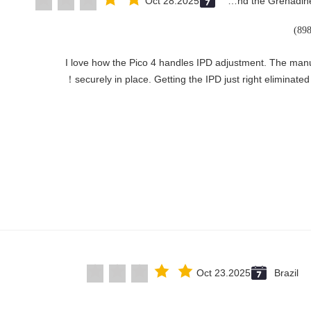
Oct 28.2025
Saint Vincent and the Grenadines
"I love how the Pico 4 handles IPD adjustment. The manual
securely in place. Getting the IPD just right eliminated！
Oct 23.2025
Brazil