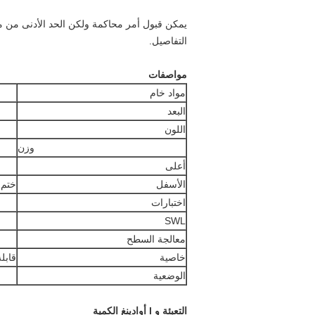
يمكن قبول أمر محاكمة ولكن الحد الأدنى من مح
التفاصيل.
مواصفات
مواد خام
البعد
اللون
وزن
أعلى
الأسفل
ختم 
اختبارات
SWL
معالجة السطح
خاصية
قابل
الوضعية
التعبئة و l
أوادينغ
الكمية