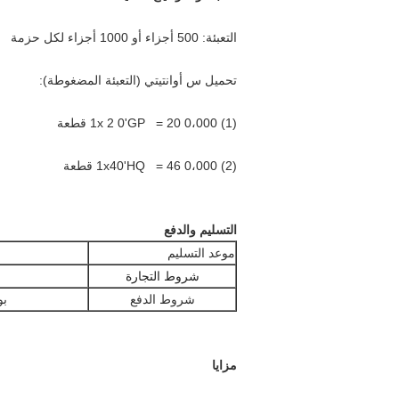
التعبئة: 500 أجزاء أو 1000 أجزاء لكل حزمة
تحميل س
أوانتيتي
(التعبئة المضغوطة):
(1) 1x
0،000
= 20
0'GP
2
قطعة
(2) 1x40'HQ
0،000 قطعة
= 46
التسليم والدفع
موعد التسليم
شروط التجارة
شروط الدفع
بواسطة ٪
مزايا