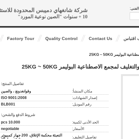
لفنى:
شركة شانغهاي دميبس المحدودة للاستث
10 + سنوات "الصين نوعية المورد"
اقتباس
Contact Us
Quality Control
Factory Tour
بوليمر 25KG ~ 50KG
ف لمجمع الاصطناعية البوليمر 25KG ~ 50KG
تفاصيل المنتج:
مكان المنشأ:
وقوانغدونغ ، والصين
إصدار الشهادات:
ISO 9001:2008
رقم الموديل:
BLB001
شروط الدفع والشحن:
الحد الأدنى لكمية:
10.000 pcs
الأسعار:
negotiable
التعبئة محكمة الإغلاق، 200 جهاز كمبيوتر
تفاصيل التغليف: