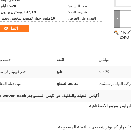
شخصى / بالة
وقت التسليم:
15-20 أيام
شروط الدفع:
L/C, T/T, ويسترن يونيون
القدرة على العرض:
10 مليون جهاز كمبيوتر شخصى / شهر
اتصل
بيرة :
بوليثين
اكتب:
حقيبة ب
20 kgs
طبع:
حفر فوتوغرافي يط
كب البوليمر سينثنيك
معالجة السطح:
بوب فيلم المغل
أكياس التعبئة والتغليف,ص كيس المنسوجة
p woven sack
,
لبوليمر مجمع الاصطناعية
كمبيوتر شخصى
، التعبئة المضغوطة.