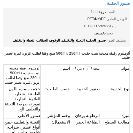
صنبور الحقيبة
الصف:
درجة food
الهيكل المادي:
PET/NY/PE
سماكة:
0.12-0.16mm
حجم:
تخصيص
صنبور الحقيبة التعبئة والتغليف
الوقوف الحقائب التعبئة والتغليف
تسليط الضوء:
,
ألومنيوم رقيقة معدنية ينبث حقيب، 500ml / 250ml صنع وفقا لطلب الزبون ثمرة عصير
حقيب
مواد:
بيت / آل / بي /
اسم:
ألومنيوم رقيقة معدنية
ينبث حقيب، 500ml /
250ml صنع وفقا لطلب
الزبون ثمرة عصير حقيب
نوع الحقيبة:
صنبور الحقيبة
حسب الطلب:
حجم، سمك، اللون،
الطباعة، شعار،
العلامة التجارية،
نموذج، طريقة التعبئة
والتغليف الخ.
ميزة:
الرطوبة برهان
وختم المؤشر:
صنبور الأعلى
معالجة السطح:
الطباعة الحفر
الاستعمال:
التعبئة والتغليف جميع
أنواع عصير، شراب،
شامبو، حليب الخ.