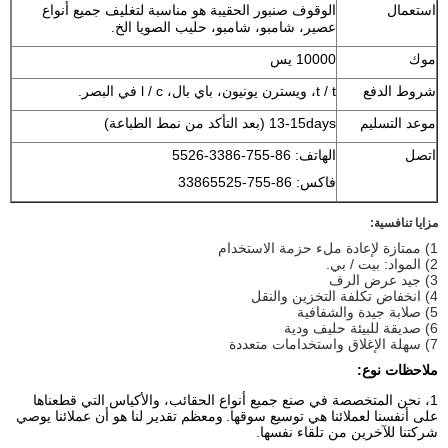
استعمال
الوقوف صنبور الحقيبة هو مناسبة لتغليف جميع أنواع
عصير، شامبو، شامبو، حليب الصويا الخ.
موك
10000 يس
شروط الدفع
t / t، ويسترن يونيون، باي بال، l / c في البصر.
موعد التسليم
13-15days (بعد التأكد من نمط الطباعة)
اتصل
الهاتف: 86-755-3386-5526
فاكس: 86-755-33865525
مزايا تنافسية:
1) ممتازة لإعادة ملء حزمة الاستخدام
2) المواد: بيت / بي.
3) جيد عرض الرف
4) انخفاض تكلفة التخزين والنقل
5) صلابة جيدة والشفافية
6) صديقة للبيئة حليف ودية
7) سهلة الإغلاق واستخدامات متعددة
ملاحظات نوع:
1، نحن المتخصصة في صنع جميع أنواع الحقائب، والأكياس التي قطعناها
على أنفسنا لعملائنا هي توسيع سوقها.
ومعظم تقدير لنا هو أن عملائنا يوصي
شركتنا للآخرين من تلقاء نفسها.