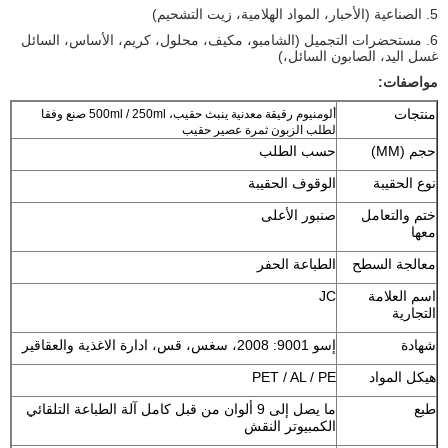
5. الصناعية (الأحبار، المواد الهلامية، زيت التشحيم)
6. مستحضرات التجميل (الشامبو، مكيف، محلول، كريم، الأساس، السائل
غسل اليد، الصابون السائل،)
مواصفات:
منتجات
ألومنيوم رقيقة معدنية ينبث حقيب، 500ml / 250ml صنع وفقا
لطلب الزبون ثمرة عصير حقيب
حجم (MM)
حسب الطلب
نوع الحقيبة
الوقوف الحقيبة
ختم والتعامل
صنبور الأعلى
معها
معالجة السطح
الطباعة الحفر
اسم العلامة
JC
التجارية
شهادة
إسو 9001: 2008، سغس، قس، ادارة الاغذية والعقاقير
هيكل المواد
PET / AL / PE
طبع
ما يصل إلى 9 ألوان من قبل كامل آلة الطباعة التلقائي
الكمبيوتر النقش