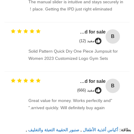
The manual slider is intuitive and stays securely in
place. Getting the IPD just right eliminated！
Bulk laundry detergent / washing detergent liquid for sale
B
مفيد (12)
Solid Pattern Quick Dry One Piece Jumpsuit for
Women 2023 Customized Logo Gym Sets
Bulk laundry detergent / washing detergent liquid for sale
B
مفيد (666)
"Great value for money. Works perfectly and
arrived quickly. Will definitely buy again."
أكياس أغذية الأطفال
صنبور الحقيبة التعبئة والتغليف
بطاقة:
,
,