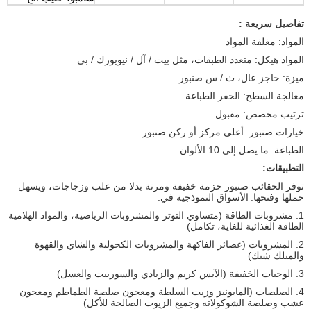
تفاصيل سريعة :
المواد: مغلفة المواد
المواد هيكل: متعدد الطبقات، مثل بيت / آل / نيويورك / بي
ميزة: حاجز عال، ث / س صنبور
معالجة السطح: الحفر الطباعة
ترتيب مخصص: مقبول
خيارات صنبور: أعلى مركز أو ركن صنبور
الطباعة: ما يصل إلى 10 الألوان
التطبيقات:
توفر الحقائب صنبور حزمة خفيفة ومرنة بدلا من علب وزجاجات، ويسهل
حملها وفتحها.
الأسواق النموذجية في:
1. مشروبات الطاقة (متساوي التوتر والمشروبات الرياضية، والمواد الهلامية
الطاقة الغذائية للغاية، تكامل)
2. المشروبات (عصائر الفاكهة والمشروبات الكحولية والشاي والقهوة
والميلك شيك)
3. الوجبات الخفيفة (الآيس كريم والزبادي والسوربيت والعسل)
4. الصلصات (المايونيز وزيت السلطة ومعجون صلصة الطماطم ومعجون
عشب وصلصة الشوكولاته وجميع الزيوت الصالحة للأكل)