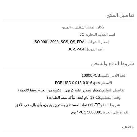
تفاصيل المنتج
مكان المنشأ:
شنتشن، الصين
اسم العلامة التجارية:
JC
إصدار الشهادات:
ISO 9001:2008 ,SGS, QS, FDA
رقم الموديل:
JC-SP-04
شروط الدفع والشحن
الحد الأدنى لكمية:
10000PCS
الأسعار:
FOB USD 0.013-0.016 /pcs
تفاصيل التغليف:
معيار تصدير علبة كرتون، الكمية من الحزم وفقا لالعملاء
وقت التسليم:
13-15 أيام (بعد التأكد نمط الطباعة)
شروط الدفع:
T/T، الاعتماد المستندي يسترن يونيون، بأي بال، في الأفق.
القدرة على العرض:
500000 PCS / يوم
وصف