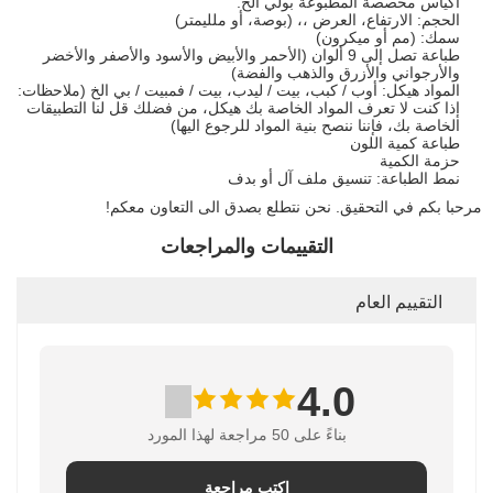
أكياس مخصصة المطبوعة بولي الخ.
الحجم: الارتفاع، العرض ،، (بوصة، أو ملليمتر)
سمك: (مم أو ميكرون)
طباعة تصل إلى 9 ألوان (الأحمر والأبيض والأسود والأصفر والأخضر
والأرجواني والأزرق والذهب والفضة)
المواد هيكل: أوب / كبب، بيت / ليدب، بيت / فمبيت / بي الخ (ملاحظات:
إذا كنت لا تعرف المواد الخاصة بك هيكل، من فضلك قل لنا التطبيقات
الخاصة بك، فإننا ننصح بنية المواد للرجوع اليها)
طباعة كمية اللون
حزمة الكمية
نمط الطباعة: تنسيق ملف آل أو بدف
مرحبا بكم في التحقيق. نحن نتطلع بصدق الى التعاون معكم!
التقييمات والمراجعات
التقييم العام
4.0
بناءً على 50 مراجعة لهذا المورد
اكتب مراجعة