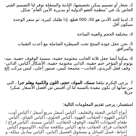
2، شعار أو تصميم يمكن تخصيصها، الثابتة والمتنقلة توفر لنا التصميم الفني
الخاص بك في "منظمة العفو الدولية أو مديرية الأمن العام" شكل.
3، لدينا الحد الأدنى هو 50، 000 قطع، إذا طلبك كبيرة، ثم سعر الوحدة
سيكون أقل.
4، مختلفة الحجم والعينة المتاحة
5، نحن جعل جودة المنتج تحت السيطرة الشاملة مع أحدث التقنيات
والمرافق.
6، يمكننا أيضا جعل ثلاثة الجانب مختومة حقيبة، سستة الوقوف حقيبة، ميد-
بوتوم أو المؤخر ختم حقيبة، الذاتي مختومة حقيبة، الأشكال أكياس، الذاتي-
- وقف قفل البريدي، الجانب-- مجمعة كيس، صنبور أعلى، كيس مركب إلخ
.
7. يرجى التكرم تبلغنا
سمك، المواد، حجم، اللون والكمية وهلم جرا
، التي
من شأنها أن تكون مفيدة بالنسبة لنا أن أقتبس ش أفضل الأسعار.
شكرا
جزيلا.
استفسار، يرجى تقديم المعلومات التالية:
أنواع أكياس التعبئة والتغليف: أكياس أسفل مربع أسفل / أكياس أوب،
أكياس القهوة / الحقائب القهوة، أكياس الحلوى، أكياس الشاي، أكياس
طعام الحيوانات الأليفة، الوقوف الحقائب، أكياس سستة، أكياس فراغ /
الحقائب فراغ، الحقائب مانع، أكياس مكافحة ساكنة، الألومنيوم أكياس
احباط، غسل السائل و مسحوق الغسيل أكياس، أكياس مناديل مبللة، و