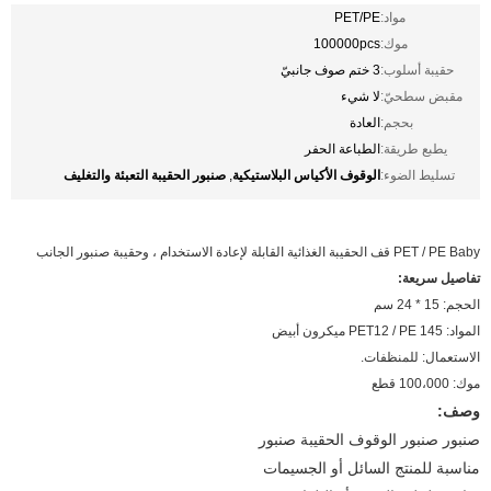
مواد:
PET/PE
موك:
100000pcs
حقيبة أسلوب:
3 ختم صوف جانبيّ
مقبض سطحيّ:
لا شيء
بحجم:
العادة
يطبع طريقة:
الطباعة الحفر
الوقوف الأكياس البلاستيكية
صنبور الحقيبة التعبئة والتغليف
تسليط الضوء:
,
PET / PE Baby قف الحقيبة الغذائية القابلة لإعادة الاستخدام ، وحقيبة صنبور الجانب
تفاصيل سريعة:
الحجم: 15 * 24 سم
المواد: PET12 / PE 145 ميكرون أبيض
الاستعمال: للمنظفات.
موك: 100،000 قطع
وصف:
صنبور صنبور الوقوف الحقيبة صنبور
مناسبة للمنتج السائل أو الجسيمات