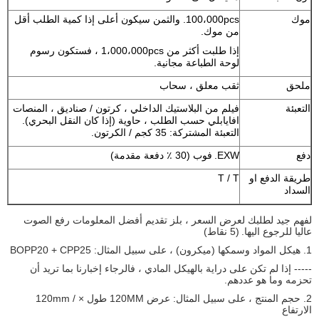
موك
100،000pcs. والثمن سيكون أعلى إذا كمية الطلب أقل
من موك.
إذا طلبت أكثر من 1،000،000pcs ، فستكون رسوم
لوحة الطباعة مجانية.
ملحق
ثقب معلق ، سحاب
التعبئة
فيلم من البلاستيك الداخلي ، كرتون / صناديق ، المنصات
افايابلي حسب الطلب ، حاوية (إذا كان النقل البحري).
التعبئة المشتركة: 35 كجم / الكرتون.
دفع
EXW.
فوب (30 ٪ دفعة مقدمة)
طريقة الدفع او
T / T
السداد
لفهم جيد لطلبك لعرض السعر ، بلز تقديم أفضل المعلومات رفع الصوت
عاليا للرجوع اليها.
(5 نقاط)
1. هيكل المواد وسمكها (ميكرون) ، على سبيل المثال: BOPP20 + CPP25
----- إذا لم تكن على دراية بالهيكل المادي ، فالرجاء إخبارنا بما تريد أن
تحزمه وما هو عددهم.
2. حجم المنتج ، على سبيل المثال: عرض 120MM طول × / 120mm
الارتفاع