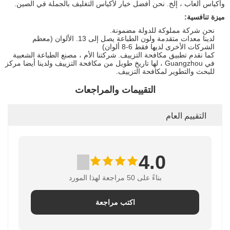
وأكياس ألعاب ، إلخ. نحن أفضل خيار لأكياس التغليف بالجملة في الصين.
ميزة تنافسية:
نحن شركة مملوكة للدولة مضمونة.
لدينا معدات متقدمة ولون الطباعة يصل إلى 13. الألوان (معظم
الشركات الأخرى لديها فقط 6-8 ألوان)
كما نقدم تطبيق مكافحة التزييف.
شركتنا الأم ، مصنع الطباعة الشعبية
في Guangzhou ، لها تاريخ طويل من مكافحة التزييف ولدينا أيضا مركز
للبحث والتطوير لمكافحة التزييف.
التقييمات والمراجعات
التقييم العام
4.0
بناءً على 50 مراجعة لهذا المورد
اكتب مراجعة