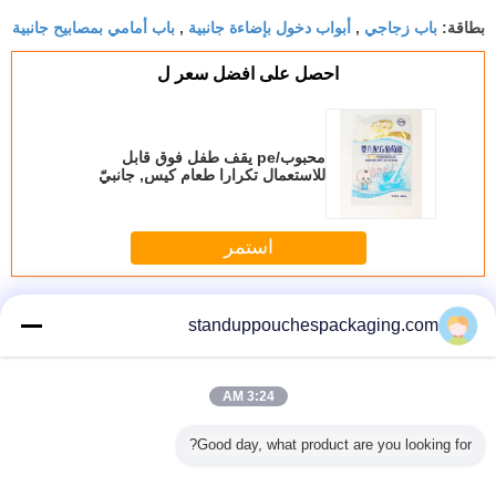
باب زجاجي
أبواب دخول بإضاءة جانبية
باب أمامي بمصابيح جانبية
بطاقة:
,
,
احصل على افضل سعر ل
محبوب/pe يقف طفل فوق قابل
للاستعمال تكرارا طعام كيس, جانبيّ
صنبور كيس
استمر
الوقوف الحقيبة مع نافذة
أكثر
standuppouchespackaging.com
3:24 AM
ة الوقوف
1LB تحلل السمك
مخصص بلاستيك
الأكياس البلاستيكية
العرف 
Good day, what product are you looking for?
القط أكياس
السحر من البلاستيك
تغليف الوقوف
resealable لعب
ة مع زيبر
البيئي الوقوف
الحقائب الحفر
مقاومة الأكسجين،
ختم الجانب
امل معها
الحقيبة مع الإطار
الطباعة مع اليورو -
الوقوف الحقائب
على ا
resealable
Slot