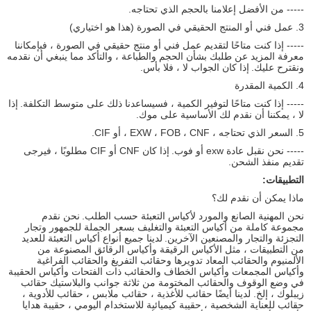
----- من الأفضل إعلامنا بالحجم الذي تحتاجه.
3. عمل فني أو المنتج الحقيقي في الصورة (هذا هو اختياري)
----- إذا كنت متاحًا لتقديم عمل فني أو منتج حقيقي في الصورة ، فبإمكاننا
معرفة المزيد عن طلبك بشأن الحجم والطباعة ، والتأكد مما ينبغي أن نقدمه
ونقترح عليك.
إذا كان الجواب لا ، فلا بأس.
4. الكمية المقدرة
----- إذا كنت متاحًا لتوفير الكمية ، فسيساعدنا ذلك على متوسط ​​التكلفة.
إذا
لا ، يمكننا أن نقدم لك الأساسية على موك.
5. السعر الذي تحتاجه ، EXW ، FOB ، CNF ، أو CIF.
----- نحن نقبل عادة exw أو فوب.
إذا كان CNF أو CIF مطلوبًا ، فيرجى
تقديم منفذ الشحن.
التطبيقات:
ماذا يمكن أن نقدم لك؟
نحن المهنية الصانع والمورد لأكياس التعبئة حسب الطلب.
نحن نقدم
مجموعة كاملة من أكياس التعبئة والتغليف بسعر الجملة للجمهور وتجار
التجزئة والتجار والمصنعين الآخرين.
لدينا جميع أنواع أكياس التعبئة للعديد
من التطبيقات ، مثل الأكياس الرقيقة وأكياس الرقائق المصنوعة من
الألمنيوم والحقائب المعاد تدويرها وحقائب التفريغ والحقائب الفراغية
وأكياس المجمعات وأكياس الخطاف والحقائب ذات الفتحات وأكياس الحقيبة
في وضع الوقوف والحقائب المختومة من ثلاثة جوانب والبلاستيك حقائب
زيبلوك ، إلخ. لدينا أيضًا حقائب للأغذية ، حقائب ملابس ، حقائب للأدوية ،
حقائب للعناية الشخصية ، حقيبة كيميائية للاستخدام اليومي ، حقيبة هدايا