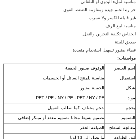
مناسبة لملء اليدوي أو التلقائي
حرارة الختم جيدة ومقاومة الضغط القوي
غير قابلة للكسر ولا تسرب.
مناسبة لبيع الرف
انخفاض تكلفة التخزين والنقل.
صديق للبيئة
غطاء صنبور تسهيل استخدام متعددة.
مواصفات:
اسم العنصر
الوقوف صنبور الحقيبة
استعمال
مناسبة للمنتج السائل أو الجسيمات
شكل
الحقيبة صنبور
مواد
PET / PE ، NY / PE ، PET / NY / PE
بحجم
حجم مختلف.
كما تتطلب العميل
التصميم
تصميم بسيط مجانا.
تصميم معقد أو مبتكر إضافي.
معالجة السطح
الطباعة الحفر
لون الطباعة
ما يصل الى 13 لونا