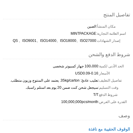
تفاصيل المنتج
مكان المنشأ:
الصين
اسم العلامة التجارية:
MINTPACKAGE
إصدار الشهادات:
QS 、ISO9001、ISO14000、ISO18000、ISO27000
شروط الدفع والشحن
الحد الأدنى لكمية:
100،000 جهاز كمبيوتر شخصى
الأسعار:
USD0.09-0.16
تفاصيل التغليف:
تعليب عاديّ: 35kg/carton. يعتمد على المنتوج وزبون متطلب.
وقت التسليم:
سيجعل شحن كنت ضمن 20 يوم بعد استلم راسبك.
شروط الدفع:
T/T
القدرة على العرض:
100,000,000pcs/month
وصف
الوقوف الحقيبة مع نافذة