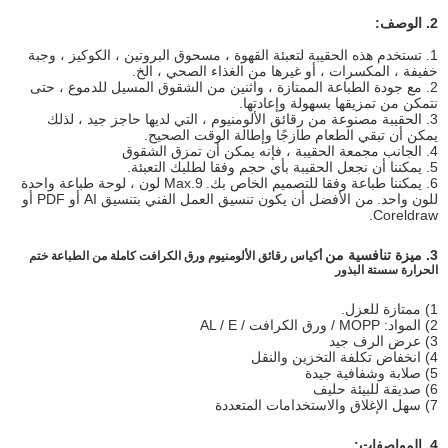
2. الوصف:
1. تستخدم هذه الحقيبة لتعبئة القهوة ، مسحوق البروتين ، الكوكيز ، وجبة
خفيفة ، المكسرات ، أو غيرها من الغذاء الصحي ، الخ.
2. مع جودة الطباعة الممتازة ، واثنين من الشقوق المسيل للدموع ، حتى
نتمكن من تمزيقها بسهولة وإعادتها.
3. الحقيبة مصنوعة من رقائق الألومنيوم ، التي لديها حاجز جيد ، لذلك
يمكن أن تبقي الطعام طازجًا وإطالة الوقت الصحيح.
4. الجانب مجمعة الحقيبة ، فإنه يمكن أن تمزق الشقوق
5. يمكننا أن نجعل الحقيبة بأي حجم وفقا لطلبك التعبئة.
6. يمكننا طباعة وفقا للتصميم الخاص بك.
Max.9 لون ، لوحة طباعة واحدة
للون واحد.
من الأفضل أن يكون تنسيق العمل الفني بتنسيق AI أو PDF أو
Coreldraw.
3. ميزة تنافسية من
أكياس رقائق الألومنيوم ورق الكرافت كاملة من الطباعة ختم
الحرارة سستة البذور
1) ممتازة للعزل.
2) المواد: MOPP / ورق الكرافت / AL / E
3) عرض الرف جيد
4) انخفاض تكلفة التخزين والنقل
5) صلابة وشفافية جيدة
6) صديقة للبيئة حليف
7) سهل الإغلاق والاستخدامات المتعددة
4. المواصفات: