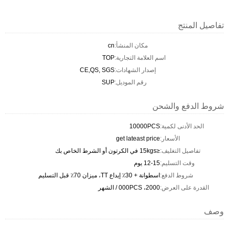
تفاصيل المنتج
مكان المنشأ:
cn
اسم العلامة التجارية:
TOP
إصدار الشهادات:
CE,QS, SGS
رقم الموديل:
SUP
شروط الدفع والشحن
الحد الأدنى لكمية:
10000PCS
الأسعار:
get lateast price
تفاصيل التغليف:
≤15kgs في الكرتون أو الشرط الخاص بك
وقت التسليم:
12-15 يوم
شروط الدفع:
اسطوانة + 30٪ إيداع TT، ميزان 70٪ قبل التسليم
القدرة على العرض:
2000، 000PCS / الشهر
وصف