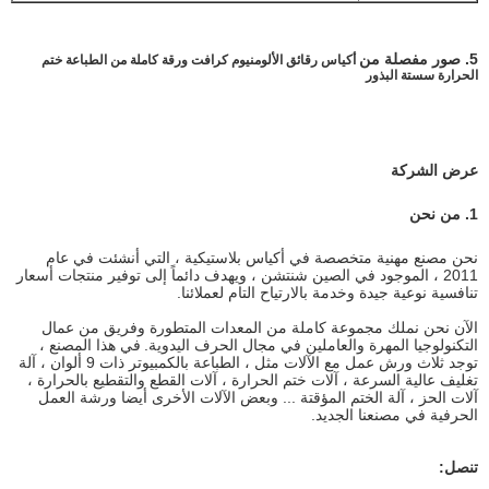
5. صور مفصلة من
أكياس رقائق الألومنيوم كرافت ورقة كاملة من الطباعة ختم
الحرارة سستة البذور
عرض الشركة
1. من نحن
نحن مصنع مهنية متخصصة في أكياس بلاستيكية ، التي أنشئت في عام
2011 ، الموجود في الصين شنتشن ، ويهدف دائماً إلى توفير منتجات أسعار
تنافسية نوعية جيدة وخدمة بالارتياح التام لعملائنا.
الآن نحن نملك مجموعة كاملة من المعدات المتطورة وفريق من عمال
التكنولوجيا المهرة والعاملين في مجال الحرف اليدوية.
في هذا المصنع ،
توجد ثلاث ورش عمل مع الآلات مثل ، الطباعة بالكمبيوتر ذات 9 ألوان ، آلة
تغليف عالية السرعة ، آلات ختم الحرارة ، آلات القطع والتقطيع بالحرارة ،
آلات الحز ، آلة الختم المؤقتة ... وبعض الآلات الأخرى أيضا ورشة العمل
الحرفية في مصنعنا الجديد.
تنصل: