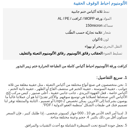
الألومنيوم احباط الوقوف الحقيبة
نمط:
ثلاثة أكياس ختم جانبية
المواد:
ورقة MOPP / كرافت / AL / PE
سماكة:
150micron
شعار:
علامة تجاريّة حسب الطّلب
لون:
6 ألوان
النقل البحري:
ببحر أو بهواء
الحقائب رقائق الألومنيوم
رقائق الألومنيوم التعبئة والتغليف
تسليط الضوء:
,
كرافت ورقة الألومنيوم احباط أكياس كاملة من الطباعة الحرارة ختم زيبر البذور
1. سريع التفاصيل:
1. نحن متخصصون في صنع أنواع مختلفة من أكياس التعبئة ، مثل حقيبة مغلقة من ثلاثة
جوانب ، حقيبة السوستة ، حقيبة الختم في منتصف القاع أو الظهر ، حقيبة ذاتية الختم ،
أكياس خاصة ، قفل القهوة البريدي ، جانب جانبي حقيبة ، أعلى صنبور ، كيس مركب إلخ.
الأكياس التي صنعناها لعملائنا هي توسيع سوقهم. والأكثر تقديرًا لنا هو أن عملائنا غالباً ما
يوصون بشركتنا إلى الآخرين. يمكن تخصيص 2.Logo أو تصميم ، الثابتة والمتنقلة توفر لنا
تصميم فنك في طبقات الشكل "منظمة العفو الدولية / PDF".
3. لدينا أمر الحد الأدنى هو 10 ، 000 جهاز كمبيوتر شخصى ، إذا طلبك كبير ، فإن السعر
سيكون أقل من ذلك بكثير. 4. حجم وعينة مختلفة متاحة.
5. نجعل جودة المنتج تحت السيطرة الشاملة مع أحدث التقنيات والمرافق.