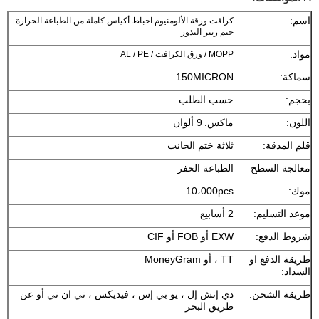
اسم:
كرافت ورقة الألومنيوم احباط أكياس كاملة من الطباعة الحرارة
ختم زيبر البذور
مواد:
MOPP / ورق الكرافت / AL / PE
سماكة:
150MICRON
بحجم:
حسب الطلب.
اللون:
ماكس.
9 ألوان
قلم المدقة:
ثلاثة ختم الجانب
معالجة السطح
الطباعة الحفر
موك:
10،000pcs
موعد التسليم:
2 أسابيع
شروط الدفع:
EXW أو FOB أو CIF
طريقة الدفع او
TT ، أو MoneyGram
السداد:
طريقة الشحن:
دي إتش إل ، يو بي إس ، فيديكس ، تي ان تي أو عن
طريق البحر